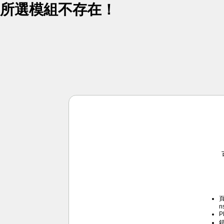
所選模組不存在！
頁
n
P
錯