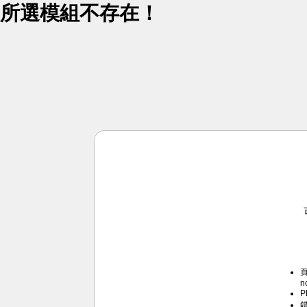
所選模組不存在！
頁
n
P
錯