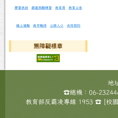
學習扶助
篩選測驗練習
教育局
教育公告
線上填報
南市報修
公務入口
共同契約
無障礙標章
頁尾區域內容
地
☎總機：06-23244
教育部反霸凌專線 1953 ☎ 