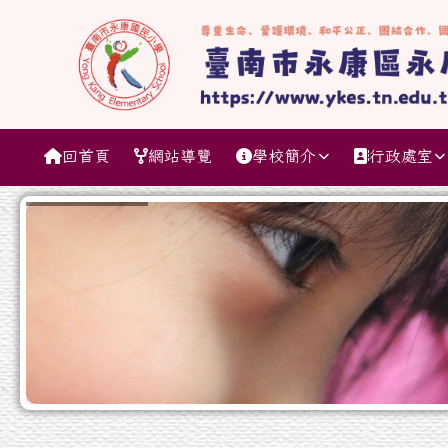
跳至主內容區
臺南市永康區永康國民小
導覽列
回首頁
網站導覽
學校簡介
行政處室
工具列