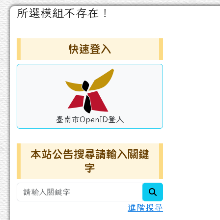
頁尾區域
主內容區域
所選模組不存在！
左邊區域內容
快速登入
臺南市OpenID登入
本站公告搜尋請輸入關鍵
字
search
進階搜尋