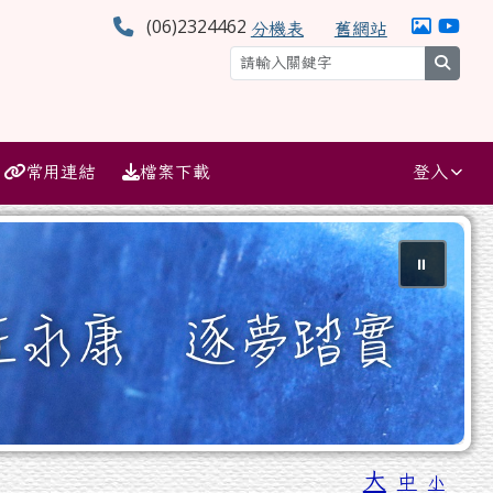
(06)2324462
分機表
舊網站
searc
常用連結
檔案下載
登入
⏸
大
中
小