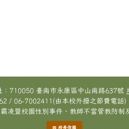
址：710050 臺南市永康區中山南路637號
62 / 06-7002411(由本校外撥之節費電話) 
[校園霸凌暨校園性別事件、教師不當管教防制及
✉ 校長信箱