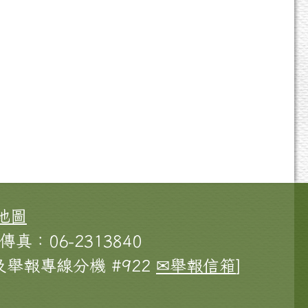
地圖
傳真：06-2313840
舉報專線分機 #922
✉舉報信箱
]