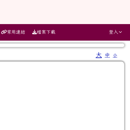
常用連結
檔案下載
登入
大
中
小
⏸