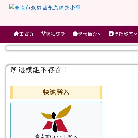
跳至主內容區
臺南市永康區永康國民小
導覽列
回首頁
網站導覽
學校簡介
行政處室
工具列
頁尾區域
主內容區域
所選模組不存在！
左邊區域內容
快速登入
臺南市OpenID登入