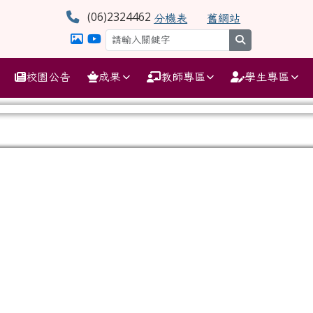
學
(06)2324462
分機表
舊網站
search
校園公告
成果
教師專區
學生專區