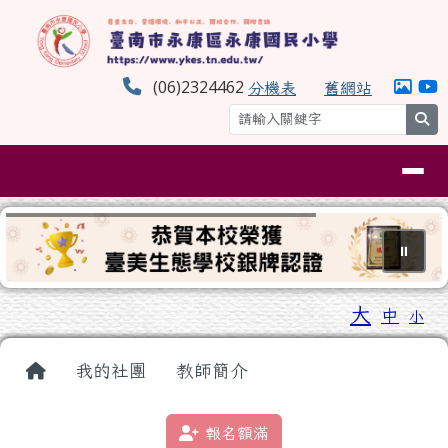
臺南市永康區永康國民小學
跳至主內容區
(06)2324462
分機表
舊網站
se
導覽列
⏸
工具列
大
中
小
頁尾區域
主內容區域
回首頁
我的社團
教師簡介
報名額滿