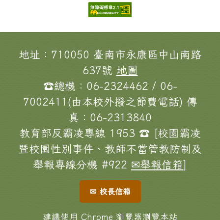
頁尾區域內容
地址：710050 臺南市永康區中山南路
637號
地圖
☎總機：06-2324462 / 06-
7002411(由本校外撥之節費電話) 傳
真：06-2313840
教育部反霸凌專線 1953 ☎ [校園霸凌
暨校園性別事件、教師不當管教防制及
舉報專線分機 #922
✉舉報信箱
]
✉ 校長信箱
建議使用 Chrome 瀏覽器瀏覽本站