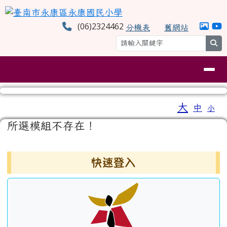
臺南市永康區永康國民小學
跳至主內容區
(06)2324462
分機表
舊網站
se
導覽列
工具列
大
中
小
⏸
頁尾區域
主內容區域
所選模組不存在！
左邊區域內容
快速登入