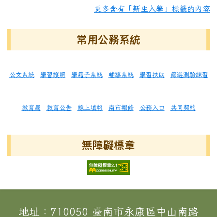
更多含有「新生入學」標籤的內容
常用公務系統
公文系統
學習護照
學籍子系統
輔導系統
學習扶助
篩選測驗練習
教育局
教育公告
線上填報
南市報修
公務入口
共同契約
無障礙標章
頁尾區域內容
地址：710050 臺南市永康區中山南路