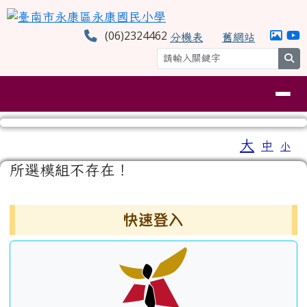
臺南市永康區永康國民小學
跳至主內容區
(06)2324462
分機表
舊網站
se
導覽列
工具列
大
中
小
⏸
頁尾區域
主內容區域
所選模組不存在！
左邊區域內容
快速登入