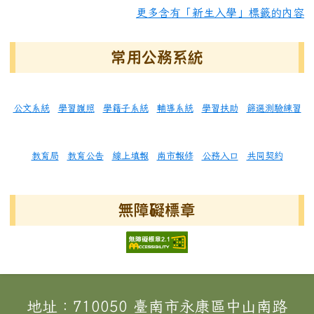
更多含有「新生入學」標籤的內容
常用公務系統
公文系統
學習護照
學籍子系統
輔導系統
學習扶助
篩選測驗練習
教育局
教育公告
線上填報
南市報修
公務入口
共同契約
無障礙標章
頁尾區域內容
地址：710050 臺南市永康區中山南路