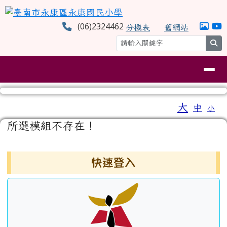
臺南市永康區永康國民小學
跳至主內容區
(06)2324462
分機表
舊網站
se
導覽列
工具列
大
中
小
⏸
頁尾區域
主內容區域
所選模組不存在！
左邊區域內容
快速登入