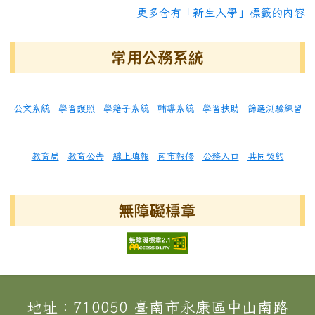
更多含有「新生入學」標籤的內容
常用公務系統
公文系統
學習護照
學籍子系統
輔導系統
學習扶助
篩選測驗練習
教育局
教育公告
線上填報
南市報修
公務入口
共同契約
無障礙標章
頁尾區域內容
地址：710050 臺南市永康區中山南路