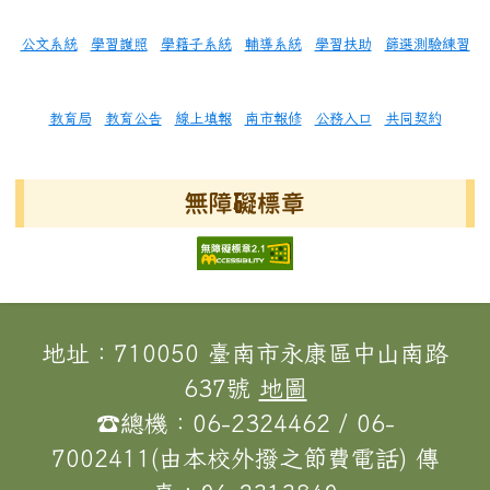
公文系統
學習護照
學籍子系統
輔導系統
學習扶助
篩選測驗練習
教育局
教育公告
線上填報
南市報修
公務入口
共同契約
無障礙標章
頁尾區域內容
地址：710050 臺南市永康區中山南路
637號
地圖
☎總機：06-2324462 / 06-
7002411(由本校外撥之節費電話) 傳