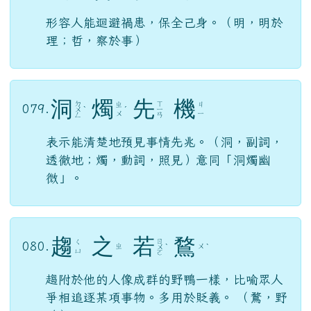
形容人能迴避禍患，保全己身。（明，明於
理；哲，察於事）
洞
燭
先
機
ㄉ
ㄒ
ㄓ
ㄐ
079.
ㄨ
ˋ
ˊ
ㄧ
ㄨ
ㄧ
ㄥ
ㄢ
表示能清楚地預見事情先兆。（洞，副詞，
透徹地；燭，動詞，照見）意同「洞燭幽
微」。
趨
之
若
鶩
ㄖ
ㄑ
080.
ㄓ
ㄨ
ㄨ
ˋ
ˋ
ㄩ
ㄛ
趨附於他的人像成群的野鴨一樣，比喻眾人
爭相追逐某項事物。多用於貶義。 （鶩，野