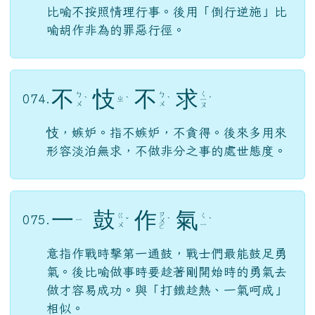
比喻不按照情理行事。後用「倒行逆施」比
喻胡作非為的罪惡行徑。
不
忮
不
求
ㄑ
ㄅ
ㄅ
074.
ㄓ
ˋ
ˋ
ˋ
ㄧ
ˊ
ㄨ
ㄨ
ㄡ
忮，嫉妒。指不嫉妒，不貪得。後來多用來
形容淡泊無求，不做非分之事的處世態度。
一
鼓
作
氣
ㄗ
ㄍ
ㄑ
075.
ㄧ
ˇ
ㄨ
ˋ
ˋ
ㄨ
ㄧ
ㄛ
意指作戰時擊第一通鼓，戰士們最能鼓足勇
氣。後比喻做事時要趁著剛開始時的勇氣去
做才容易成功。與「打鐵趁熱、一氣呵成」
相似。