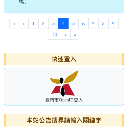
鴨）
第一頁
上一頁
(目前頁次)
«
‹
1
2
3
4
5
6
7
8
9
下一頁
最後頁
10
›
»
左邊區域內容
快速登入
臺南市OpenID登入
本站公告搜尋請輸入關鍵字