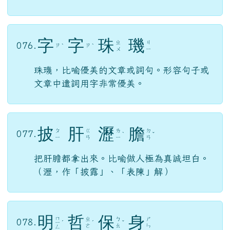
字
字
珠
璣
ㄓ
ㄐ
076.
ㄗ
ㄗ
ˋ
ˋ
ㄨ
ㄧ
珠璣，比喻優美的文章或詞句。形容句子或
文章中遣詞用字非常優美。
披
肝
瀝
膽
ㄆ
ㄍ
ㄌ
ㄉ
077.
ˋ
ˇ
ㄧ
ㄢ
ㄧ
ㄢ
把肝膽都拿出來。比喻做人極為真誠坦白。
（瀝，作「披露」、「表陳」解）
明
哲
保
身
ㄇ
ㄓ
ㄅ
ㄕ
078.
ㄧ
ˊ
ˊ
ˇ
ㄜ
ㄠ
ㄣ
ㄥ