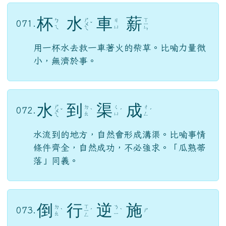
杯
水
車
薪
ㄕ
ㄒ
ㄅ
ㄐ
071.
ㄨ
ˇ
ㄧ
ㄟ
ㄩ
ㄟ
ㄣ
用一杯水去救一車著火的柴草。比喻力量微
小，無濟於事。
水
到
渠
成
ㄕ
ㄉ
ㄑ
ㄔ
072.
ㄨ
ˇ
ˋ
ˊ
ˊ
ㄠ
ㄩ
ㄥ
ㄟ
水流到的地方，自然會形成溝渠。比喻事情
條件齊全，自然成功，不必強求。「瓜熟蒂
落」同義。
倒
行
逆
施
ㄒ
ㄉ
ㄋ
073.
ㄕ
ˋ
ㄧ
ˊ
ˋ
ㄠ
ㄧ
ㄥ