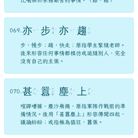
比喻樂於承擔艱苦的事情。（飴，糖）
亦
步
亦
趨
ㄅ
ㄑ
069.
ㄧ
ㄧ
ˋ
ˋ
ˋ
ㄨ
ㄩ
步，慢步；趨，快走；原指學生緊隨老師。
後來形容任何事情都模仿或追隨別人，完全
沒有自己的主張。
甚
囂
塵
上
ㄒ
ㄕ
ㄔ
ㄕ
070.
ˋ
ㄧ
ˊ
ˋ
ㄣ
ㄣ
ㄤ
ㄠ
喧譁嘈雜，塵沙飛揚，原指軍隊作戰前的準
備情況。後用「甚囂塵上」形容傳聞四起，
議論紛紛；或指極為猖狂、囂張。