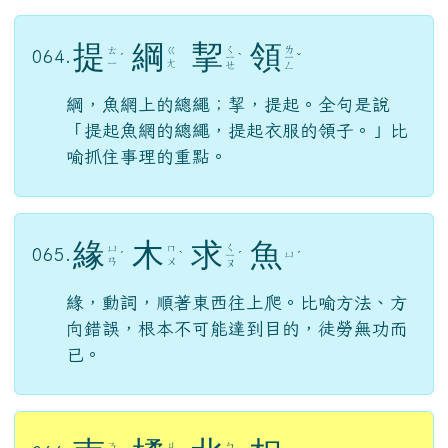
提
綱
挈
領
ㄑ
ㄌ
ㄊ
ㄍ
064.
ˊ
ㄧ
ˋ
ㄧ
ˇ
ㄧ
ㄤ
ㄝ
ㄥ
綱，魚網上的總繩；挈，提起。全句是說
「提起魚網的總繩，提起衣服的領子。」比
喻抓住事理的重點。
緣
木
求
魚
ㄑ
ㄩ
ㄇ
065.
ㄩ
ˊ
ˋ
ㄧ
ˊ
ˊ
ㄢ
ㄨ
ㄡ
緣，動詞，順著東西往上爬。比喻方法、方
向錯誤，根本不可能達到目的，徒勞無功而
已。
ㄋ
ㄐ
ㄅ