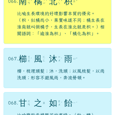
南
橘
北
枳
066.
ㄓ
ˊ
ˊ
ˇ
ˇ
ㄢ
ㄩ
ㄟ
比喻生長環境的好壞影響本質的優劣。
（枳，似橘而小，果實味道不同；橘生長在
淮南就叫做橘子，生長在淮北就是枳。）相
關語詞：「逾淮為枳」、「橘化為枳」。
櫛
風
沐
雨
ㄐ
ㄈ
ㄇ
067.
ㄩ
ㄧ
ˊ
ˋ
ˇ
ㄥ
ㄨ
ㄝ
櫛，梳理頭髮；沐，洗頭；以風梳髮，以雨
洗頭；形容不避風雨，奔波勞頓。
甘
之
如
飴
ㄍ
ㄖ
068.
ㄓ
ㄧ
ˊ
ˊ
ㄢ
ㄨ