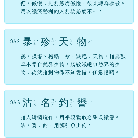
倨，傲慢；先前態度傲慢，後又轉為恭敬。
用以譏笑勢利的人前後態度不一。
暴
殄
天
物
ㄊ
ㄊ
ㄅ
062.
ㄨ
ˋ
ㄧ
ˇ
ㄧ
ˋ
ㄠ
ㄢ
ㄢ
暴，損害、糟蹋；殄，滅絕；天物，指鳥獸
草木等自然界生物。殘殺滅絕自然界的生
物；後泛指對物品不知愛惜，任意糟蹋。
沽
名
釣
譽
ㄇ
ㄉ
ㄍ
063.
ㄩ
ㄧ
ˊ
ㄧ
ˋ
ˋ
ㄨ
ㄥ
ㄠ
指人矯情造作，用手段獵取名聲或讚譽。
沽，買；釣，用餌引魚上鉤。