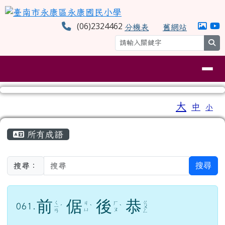
臺南市永康區永康國民小學
跳至主內容區
(06)2324462
分機表
舊網站
sea
導覽列
工具列
大
中
小
⏸
頁尾區域
主內容區域
所有成語
搜尋
搜尋：
前
倨
後
恭
ㄑ
ㄍ
ㄐ
ㄏ
061.
ㄧ
ˊ
ˋ
ˋ
ㄨ
ㄩ
ㄡ
ㄢ
ㄥ