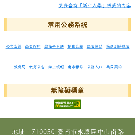
更多含有「新生入學」標籤的內容
常用公務系統
公文系統
學習護照
學籍子系統
輔導系統
學習扶助
篩選測驗練習
教育局
教育公告
線上填報
南市報修
公務入口
共同契約
無障礙標章
頁尾區域內容
地址：710050 臺南市永康區中山南路