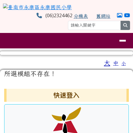
臺南市永康區永康國民小學
跳至主內容區
(06)2324462
分機表
舊網站
se
導覽列
工具列
大
中
小
⏸
頁尾區域
主內容區域
所選模組不存在！
左邊區域內容
快速登入