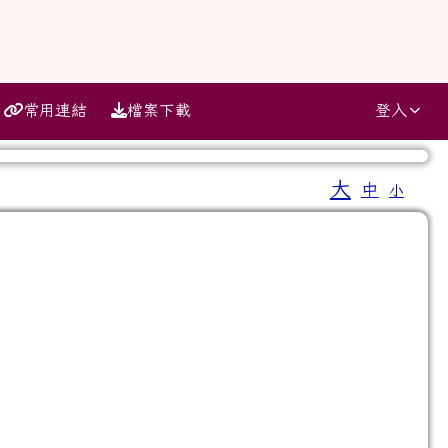
常用連結
檔案下載
登入
大
中
小
⏸