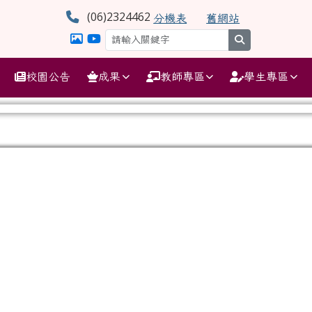
學
(06)2324462
分機表
舊網站
search
校園公告
成果
教師專區
學生專區