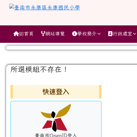
跳至主內容區
臺南市永康區永康國民小
導覽列
回首頁
網站導覽
學校簡介
行政處室
工具列
頁尾區域
主內容區域
所選模組不存在！
左邊區域內容
快速登入
臺南市OpenID登入