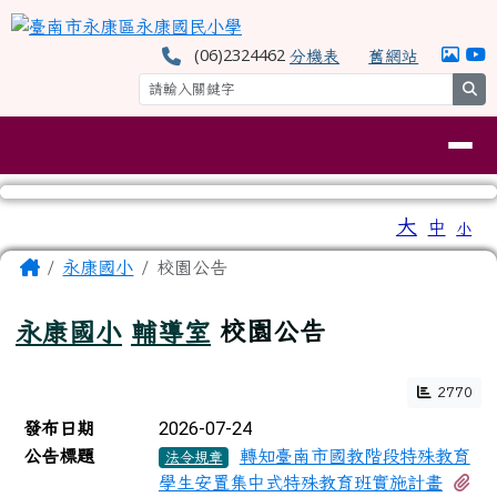
臺南市永康區永康國民小學
跳至主內容區
(06)2324462
分機表
舊網站
se
導覽列
工具列
大
中
小
⏸
頁尾區域
主內容區域
Home
永康國小
校園公告
永康國小
輔導室
校園公告
2770
新聞列表
2026-07-24
發布日期
公告標題
轉知臺南市國教階段特殊教育
法令規章
有
學生安置集中式特殊教育班實施計畫