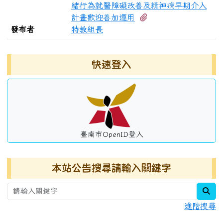
緒行為就醫障礙改善及精神病早期介入
有5個附檔
計畫歡迎善加運用
發布者
特教組長
左邊區域內容
快速登入
臺南市OpenID登入
本站公告搜尋請輸入關鍵字
sea
進階搜尋