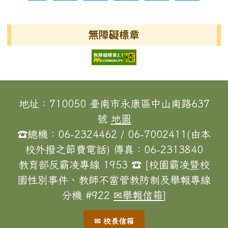
無障礙標章
頁尾區域內容
地址：710050 臺南市永康區中山南路637
號
地圖
☎總機：06-2324462 / 06-7002411(由本
校外撥之節費電話) 傳真：06-2313840
教育部反霸凌專線 1953 ☎ [校園霸凌暨校
園性別事件、教師不當管教防制及舉報專線
分機 #922
✉舉報信箱
]
✉ 校長信箱