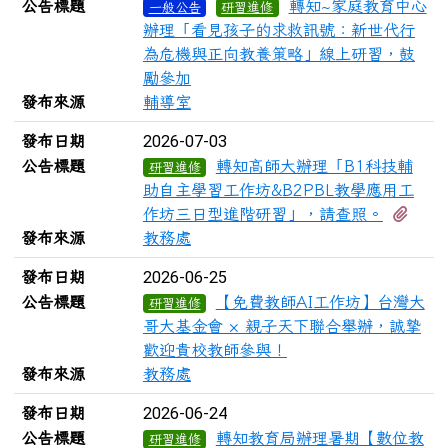
公告標題
轉知~家庭教育中心
一般公告
研習進修
辦理「看見孩子的求救訊號：新世代行
為危機與正向教養策略」線上研習，鼓
勵參加
發布來源
輔導室
2026-07-03
發布日期
公告標題
轉知高師大辦理「B1科技輔
研習進修
助自主學習工作坊&B2PBL教學應用工
有1
作坊三日型進階研習」，請查照。
發布來源
教務處
2026-06-25
發布日期
公告標題
【免費教師AI工作坊】台灣大
研習進修
哥大基金會 × 親子天下聯合舉辦，誠摯
歡迎貴校教師參與！
發布來源
教務處
2026-06-24
發布日期
公告標題
轉知教育局辦理暑期【數位教
研習進修