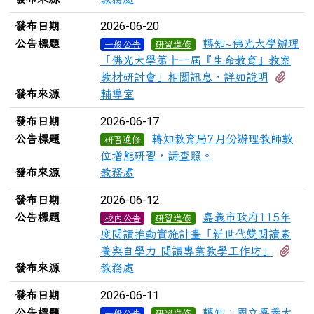
2026-06-20
發布日期
公告標題
轉知~佛光大學辦理
一般公告
研習進修
「佛光大學第十一屆『生命教育』教案
有1
教材研討會」相關訊息，詳如說明
發布來源
輔導室
2026-06-17
發布日期
公告標題
轉知教育局7月份辦理教師數
研習進修
位增能研習，請查照。
發布來源
教務處
2026-06-12
發布日期
公告標題
嘉義市政府115年
校內公告
研習進修
度閱讀推動實施計畫「新世代雙閱讀素
有1
養與自學力 閱讀專業教學工作坊」
發布來源
教務處
2026-06-11
發布日期
公告標題
轉知：國立嘉義大
一般公告
研習進修