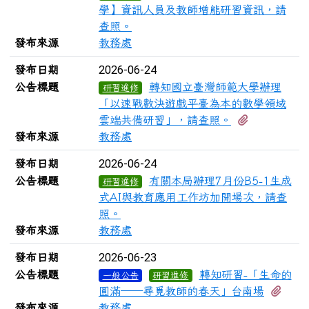
學】資訊人員及教師增能研習資訊，請
查照。
發布來源
教務處
2026-06-24
發布日期
公告標題
轉知國立臺灣師範大學辦理
研習進修
「以速戰數決遊戲平臺為本的數學領域
有2個附檔
雲端共備研習」，請查照。
發布來源
教務處
2026-06-24
發布日期
公告標題
有關本局辦理7月份B5-1生成
研習進修
式AI與教育應用工作坊加開場次，請查
照。
發布來源
教務處
2026-06-23
發布日期
公告標題
轉知研習-「生命的
一般公告
研習進修
有2
圓滿──尋覓教師的春天」台南場
發布來源
教務處