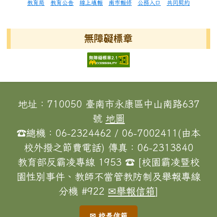
教育局
教育公告
線上填報
南市報修
公務入口
共同契約
無障礙標章
頁尾區域內容
地址：710050 臺南市永康區中山南路637
號
地圖
☎總機：06-2324462 / 06-7002411(由本
校外撥之節費電話) 傳真：06-2313840
教育部反霸凌專線 1953 ☎ [校園霸凌暨校
園性別事件、教師不當管教防制及舉報專線
分機 #922
✉舉報信箱
]
✉ 校長信箱