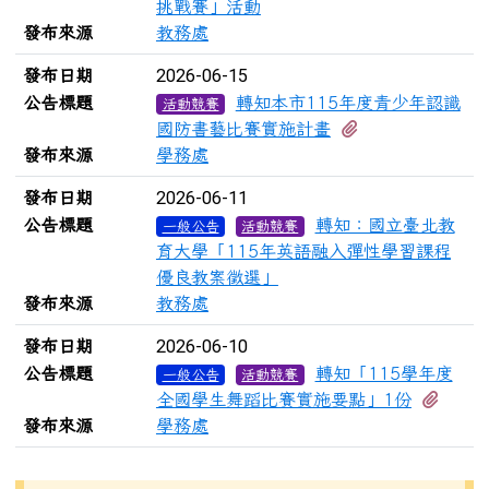
挑戰賽」活動
發布來源
教務處
2026-06-15
發布日期
公告標題
轉知本市115年度青少年認識
活動競賽
有3個附檔
國防書藝比賽實施計畫
發布來源
學務處
2026-06-11
發布日期
公告標題
轉知：國立臺北教
一般公告
活動競賽
育大學「115年英語融入彈性學習課程
優良教案徵選」
發布來源
教務處
2026-06-10
發布日期
公告標題
轉知「115學年度
一般公告
活動競賽
有1個
全國學生舞蹈比賽實施要點」1份
發布來源
學務處