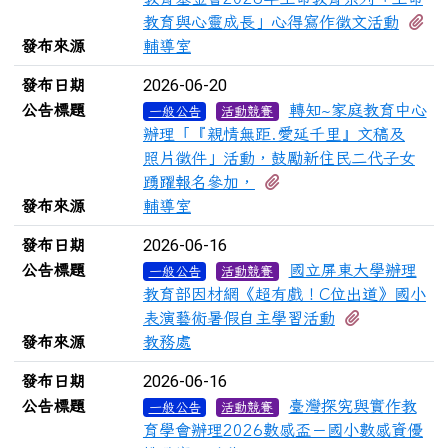
有
教育與心靈成長」心得寫作徵文活動
發布來源
輔導室
2026-06-20
發布日期
公告標題
轉知~家庭教育中心
一般公告
活動競賽
辦理「『親情無距.愛延千里』文稿及
照片徵件」活動，鼓勵新住民二代子女
有1個附檔
踴躍報名參加，
發布來源
輔導室
2026-06-16
發布日期
公告標題
國立屏東大學辦理
一般公告
活動競賽
教育部因材網《超有戲！C位出道》國小
有1個附檔
表演藝術暑假自主學習活動
發布來源
教務處
2026-06-16
發布日期
公告標題
臺灣探究與實作教
一般公告
活動競賽
育學會辦理2026數感盃－國小數感資優