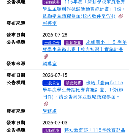
公告標題
115年度「深耕學校家庭教育
活動競賽
學生主題創作徵選活動實施計畫」1份，
有2
鼓勵學生踴躍參加(校內收件至9/4)
發布來源
輔導室
2026-07-28
發布日期
公告標題
永康國小 115 學年
一般公告
活動競賽
度學生美術比賽【校內初選】實施計畫
有3個附檔
發布來源
輔導室
2026-07-15
發布日期
公告標題
檢送「臺南市115
一般公告
活動競賽
學年度學生舞蹈比賽實施計畫」1份(如
附件)，請公告周知並鼓勵踴躍參加。
有6個附檔
發布來源
學務處
2026-07-03
發布日期
公告標題
轉知教育部「115年教育部品
活動競賽