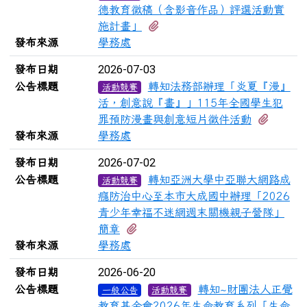
德教育徵稿（含影音作品）評選活動實
有1個附檔
施計畫」
發布來源
學務處
2026-07-03
發布日期
公告標題
轉知法務部辦理「炎夏『漫』
活動競賽
活，創意說『畫』」115年全國學生犯
有4個
罪預防漫畫與創意短片徵件活動
發布來源
學務處
2026-07-02
發布日期
公告標題
轉知亞洲大學中亞聯大網路成
活動競賽
癮防治中心至本市大成國中辦理「2026
青少年幸福不迷網週末關機親子營隊」
有1個附檔
簡章
發布來源
學務處
2026-06-20
發布日期
公告標題
轉知~財團法人正覺
一般公告
活動競賽
教育基金會2026年生命教育系列「生命