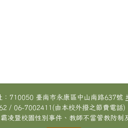
址：710050 臺南市永康區中山南路637號
62 / 06-7002411(由本校外撥之節費電話) 
[校園霸凌暨校園性別事件、教師不當管教防制及