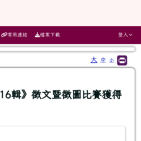
常用連結
檔案下載
登入
大
中
小
⏸
16輯》徵文暨徵圖比賽獲得