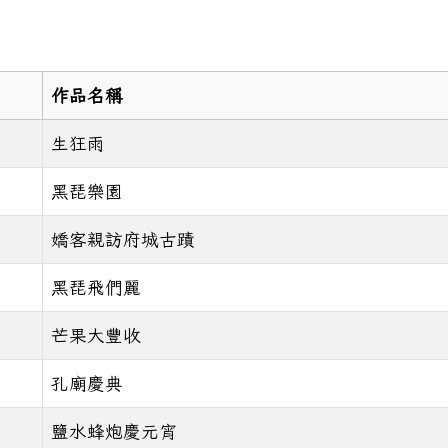
作品名稱
生狂雨
黑琵樂園
嬌客親訪府城古蹟
黑琵飛們麗
芒果大豐收
孔廟慶典
鹽水蜂炮慶元宵