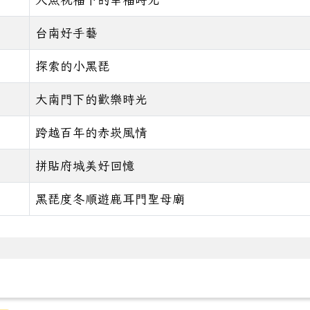
台南好手藝
探索的小黑琵
大南門下的歡樂時光
跨越百年的赤崁風情
拼貼府城美好回憶
黑琵度冬順遊鹿耳門聖母廟