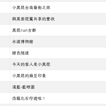
小黑琵台南藝術之旅
與黑面琵鷺共享的豐收
黑琵run古都
水道博物館
綠色隧道
今天的客人是小黑琵
小黑琵的麻豆印象
湛藍-藍晒圖
恐龍化石佇遮啦！