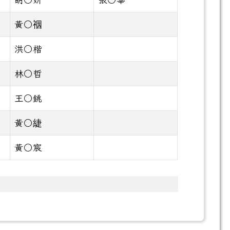
黃○䄄
洪○楷
林○哲
王○銚
黃○緁
黃○宸