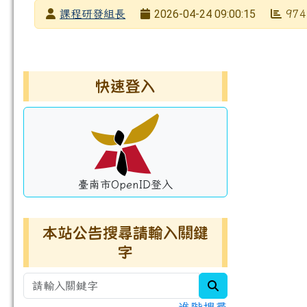
發布者
2026-04-24 09:00:15
課程研發組長
974
發布日期
瀏覽次數
左邊區域內容
快速登入
臺南市OpenID登入
本站公告搜尋請輸入關鍵
字
search