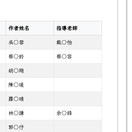
作者姓名
指導老師
吳○蓉
戴○怡
蔡○鈴
蔡○容
胡○翔
陳○瑗
羅○靖
林○謙
余○鋒
郭○伃