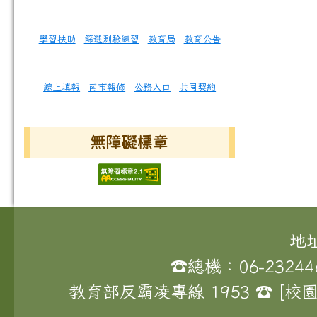
學習扶助
篩選測驗練習
教育局
教育公告
線上填報
南市報修
公務入口
共同契約
無障礙標章
頁尾區域內容
地
☎總機：06-23244
教育部反霸凌專線 1953 ☎ 