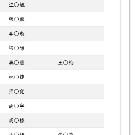
江○靚
張○熏
李○璇
梁○謙
吳○熏
王○梅
林○捷
梁○寬
胡○寧
胡○榛
胡○妍
張○華