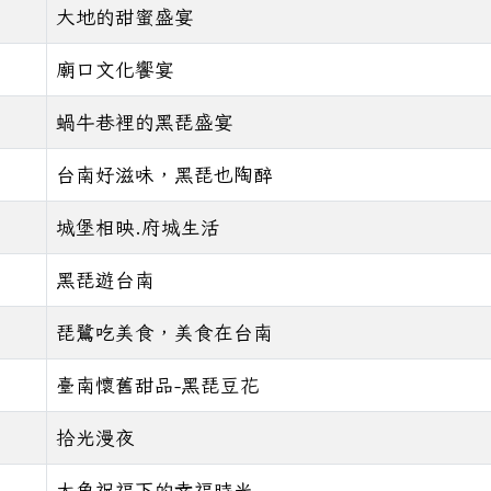
大地的甜蜜盛宴
廟口文化饗宴
蝸牛巷裡的黑琵盛宴
台南好滋味，黑琵也陶醉
城堡相映.府城生活
黑琵遊台南
琵鷺吃美食，美食在台南
臺南懷舊甜品-黑琵豆花
拾光漫夜
大魚祝福下的幸福時光