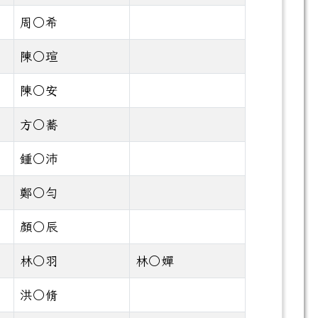
周○希
陳○瑄
陳○安
方○蕎
鍾○沛
鄭○勻
顏○辰
林○羽
林○嬋
洪○脩