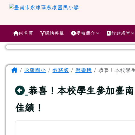
跳至主內容區
臺南市永康區永康國民小
導覽列
回首頁
網站導覽
學校簡介
行政處室
工具列
頁尾區域
主內容區域
Home
永康國小
教務處
榮譽榜
恭喜！本校學生
回上頁
恭喜！本校學生參加臺南
佳績！