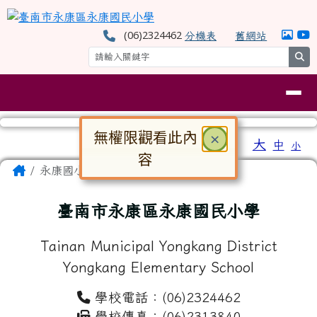
臺南市永康區永康國民小學
跳至主內容區
(06)2324462
分機表
舊網站
se
導覽列
無權限觀看此內
關閉
×
工具列
大
中
小
⏸
容
頁尾區域
主內容區域
Home
永康國小
對話框已開啟。請使用 Tab 鍵在選
臺南市永康區永康國民小學
Tainan Municipal Yongkang District
Yongkang Elementary School
學校電話：(06)2324462
學校傳真：(06)2313840