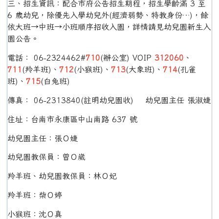
三、招生資訊：配合市府公告招生期程，招生學齡滿 3 至
6 歲幼兒，除優先入學幼兒外(經濟弱勢、特教身份…)，餘
依大班→中班→小班順序招收入園，詳情請見幼兒園新生入
園公告。
電話： 06-2324462#
710
(辦公室) VOIP
312060
、
711
(羚羊班)、
712
(小猴班)、
713
(大象班)、
714
(孔雀
班)、
715
(白兔班)
傳真： 06-2313840(註明幼兒園收) 幼兒園主任 張淑婕
住址：台南市永康區中山南路 637 號
幼兒園主任：張Ｏ婕
幼兒園教保員：曾Ｏ崴
羚羊班、幼兒園教保員：林Ｏ妃
羚羊班：柴Ｏ婷
小猴班：沈Ｏ真