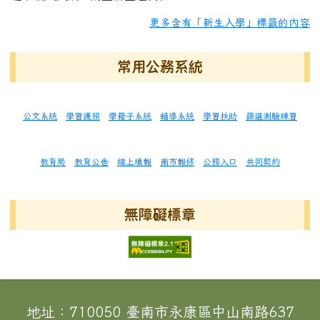
更多含有「新生入學」標籤的內容
常用公務系統
公文系統
學習護照
學籍子系統
輔導系統
學習扶助
篩選測驗練習
教育局
教育公告
線上填報
南市報修
公務入口
共同契約
無障礙標章
頁尾區域內容
地址：710050 臺南市永康區中山南路637