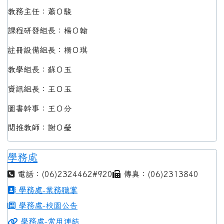
教務主任：蕭Ｏ駿
課程研發組長：楊Ｏ翰
註冊設備組長：楊Ｏ琪
教學組長：蘇Ｏ玉
資訊組長：王Ｏ玉
圖書幹事：王Ｏ分
閱推教師：謝Ｏ瑩
學務處
電話：(06)2324462#920
傳真：(06)2313840
學務處-業務職掌
學務處-校園公告
學務處-常用連結