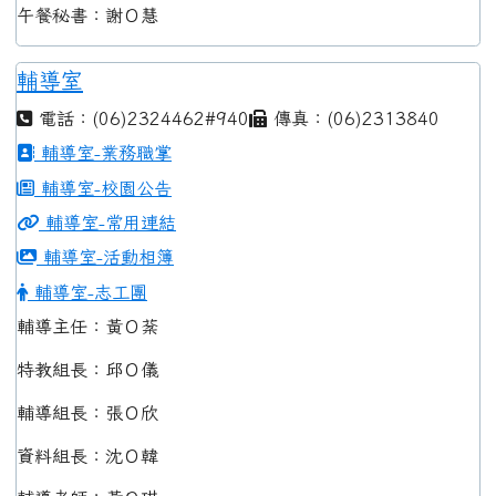
午餐秘書：謝Ｏ慧
輔導室
電話：(06)2324462#940
傳真：(06)2313840
輔導室-業務職掌
輔導室-校園公告
輔導室-常用連結
輔導室-活動相簿
輔導室-志工團
輔導主任：黃Ｏ棻
特教組長：邱Ｏ儀
輔導組長：張Ｏ欣
資料組長：沈Ｏ韓