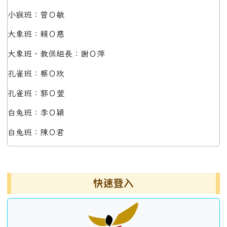
小猴班：曾Ｏ敏
大象班：賴Ｏ慈
大象班、教保組長：謝Ｏ萍
孔雀班：蔡Ｏ玫
孔雀班：郭Ｏ萱
白兔班：李Ｏ穎
白兔班：陳Ｏ君
左邊區域內容
快速登入