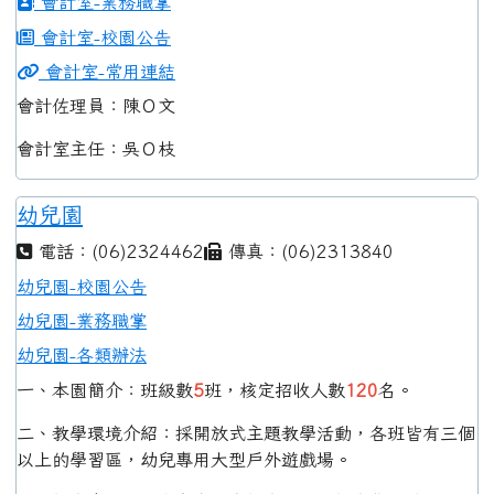
會計室-業務職掌
會計室-校園公告
會計室-常用連結
會計佐理員：陳Ｏ文
會計室主任：吳Ｏ枝
幼兒園
電話：(06)2324462
傳真：(06)2313840
幼兒園-校園公告
幼兒園-業務職掌
幼兒園-各類辦法
一、本園簡介：班級數
5
班，核定招收人數
120
名。
二、教學環境介紹：採開放式主題教學活動，各班皆有三個
以上的學習區，幼兒專用大型戶外遊戲場。