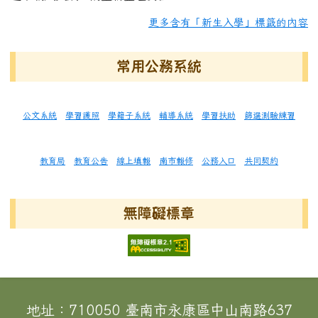
更多含有「新生入學」標籤的內容
常用公務系統
公文系統
學習護照
學籍子系統
輔導系統
學習扶助
篩選測驗練習
教育局
教育公告
線上填報
南市報修
公務入口
共同契約
無障礙標章
頁尾區域內容
地址：710050 臺南市永康區中山南路637