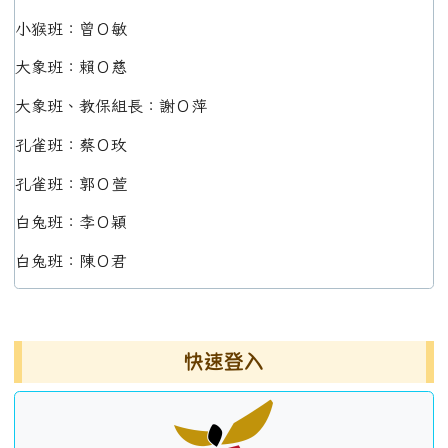
小猴班：曾Ｏ敏
大象班：賴Ｏ慈
大象班、教保組長：謝Ｏ萍
孔雀班：蔡Ｏ玫
孔雀班：郭Ｏ萱
白兔班：李Ｏ穎
白兔班：陳Ｏ君
左邊區域內容
快速登入