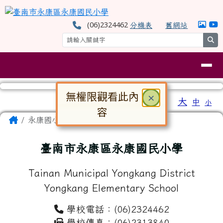
臺南市永康區永康國民小學
跳至主內容區
(06)2324462
分機表
舊網站
se
導覽列
無權限觀看此內
關閉
×
工具列
大
中
小
⏸
容
頁尾區域
主內容區域
Home
永康國小
對話框已開啟。請使用 Tab 鍵在選
臺南市永康區永康國民小學
Tainan Municipal Yongkang District
Yongkang Elementary School
學校電話：(06)2324462
學校傳真：(06)2313840