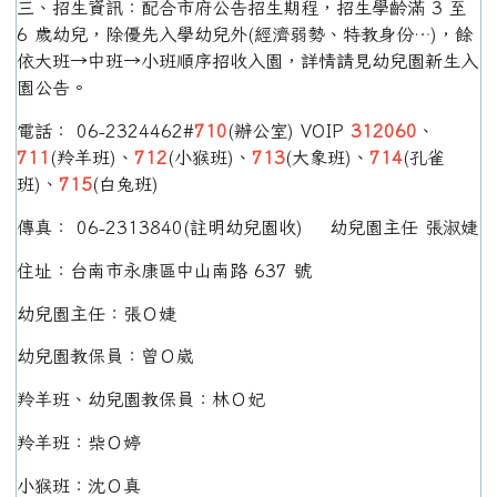
三、招生資訊：配合市府公告招生期程，招生學齡滿 3 至
6 歲幼兒，除優先入學幼兒外(經濟弱勢、特教身份…)，餘
依大班→中班→小班順序招收入園，詳情請見幼兒園新生入
園公告。
電話： 06-2324462#
710
(辦公室) VOIP
312060
、
711
(羚羊班)、
712
(小猴班)、
713
(大象班)、
714
(孔雀
班)、
715
(白兔班)
傳真： 06-2313840(註明幼兒園收) 幼兒園主任 張淑婕
住址：台南市永康區中山南路 637 號
幼兒園主任：張Ｏ婕
幼兒園教保員：曾Ｏ崴
羚羊班、幼兒園教保員：林Ｏ妃
羚羊班：柴Ｏ婷
小猴班：沈Ｏ真