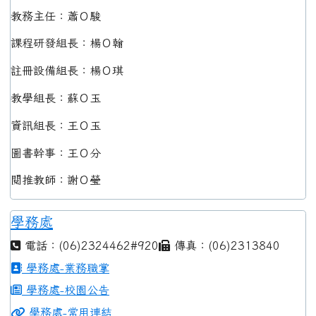
教務主任：蕭Ｏ駿
課程研發組長：楊Ｏ翰
註冊設備組長：楊Ｏ琪
教學組長：蘇Ｏ玉
資訊組長：王Ｏ玉
圖書幹事：王Ｏ分
閱推教師：謝Ｏ瑩
學務處
電話：(06)2324462#920
傳真：(06)2313840
學務處-業務職掌
學務處-校園公告
學務處-常用連結