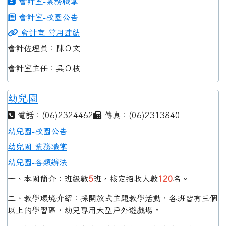
會計室-業務職掌
會計室-校園公告
會計室-常用連結
會計佐理員：陳Ｏ文
會計室主任：吳Ｏ枝
幼兒園
電話：(06)2324462
傳真：(06)2313840
幼兒園-校園公告
幼兒園-業務職掌
幼兒園-各類辦法
一、本園簡介：班級數
5
班，核定招收人數
120
名。
二、教學環境介紹：採開放式主題教學活動，各班皆有三個
以上的學習區，幼兒專用大型戶外遊戲場。