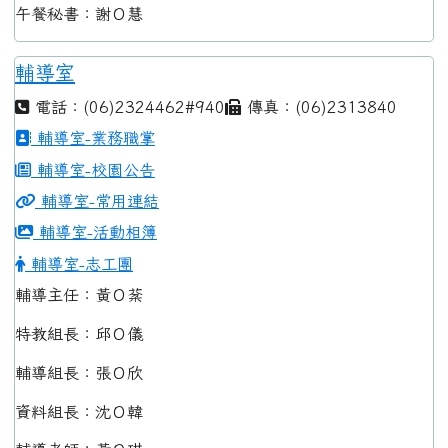
午餐秘書：謝Ｏ慧
輔導室
電話：(06)2324462#940
傳真：(06)2313840
輔導室-業務職掌
輔導室-校園公告
輔導室-常用連結
輔導室-活動相簿
輔導室-志工團
輔導主任：黃Ｏ棻
特教組長：邱Ｏ儀
輔導組長：張Ｏ欣
資料組長：沈Ｏ韓