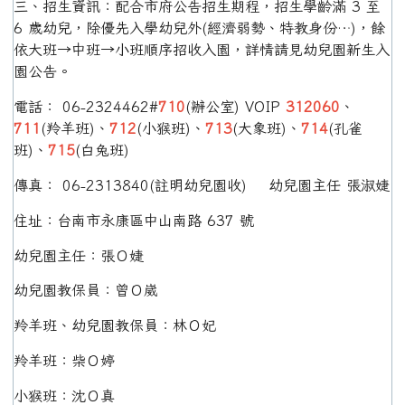
三、招生資訊：配合市府公告招生期程，招生學齡滿 3 至
6 歲幼兒，除優先入學幼兒外(經濟弱勢、特教身份…)，餘
依大班→中班→小班順序招收入園，詳情請見幼兒園新生入
園公告。
電話： 06-2324462#
710
(辦公室) VOIP
312060
、
711
(羚羊班)、
712
(小猴班)、
713
(大象班)、
714
(孔雀
班)、
715
(白兔班)
傳真： 06-2313840(註明幼兒園收) 幼兒園主任 張淑婕
住址：台南市永康區中山南路 637 號
幼兒園主任：張Ｏ婕
幼兒園教保員：曾Ｏ崴
羚羊班、幼兒園教保員：林Ｏ妃
羚羊班：柴Ｏ婷
小猴班：沈Ｏ真