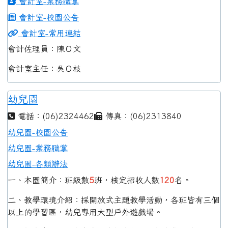
會計室-業務職掌
會計室-校園公告
會計室-常用連結
會計佐理員：陳Ｏ文
會計室主任：吳Ｏ枝
幼兒園
電話：(06)2324462
傳真：(06)2313840
幼兒園-校園公告
幼兒園-業務職掌
幼兒園-各類辦法
一、本園簡介：班級數
5
班，核定招收人數
120
名。
二、教學環境介紹：採開放式主題教學活動，各班皆有三個
以上的學習區，幼兒專用大型戶外遊戲場。