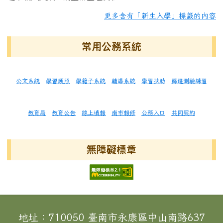
更多含有「新生入學」標籤的內容
常用公務系統
公文系統
學習護照
學籍子系統
輔導系統
學習扶助
篩選測驗練習
教育局
教育公告
線上填報
南市報修
公務入口
共同契約
無障礙標章
頁尾區域內容
地址：710050 臺南市永康區中山南路637