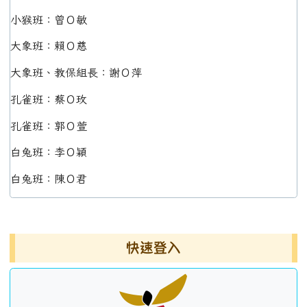
小猴班：曾Ｏ敏
大象班：賴Ｏ慈
大象班、教保組長：謝Ｏ萍
孔雀班：蔡Ｏ玫
孔雀班：郭Ｏ萱
白兔班：李Ｏ穎
白兔班：陳Ｏ君
左邊區域內容
快速登入