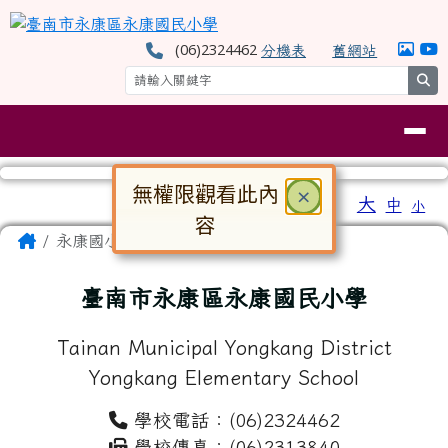
臺南市永康區永康國民小學
跳至主內容區
(06)2324462
分機表
舊網站
se
導覽列
無權限觀看此內
關閉
×
工具列
大
中
小
⏸
容
頁尾區域
主內容區域
Home
永康國小
對話框已開啟。請使用 Tab 鍵在選
臺南市永康區永康國民小學
Tainan Municipal Yongkang District
Yongkang Elementary School
學校電話：(06)2324462
學校傳真：(06)2313840