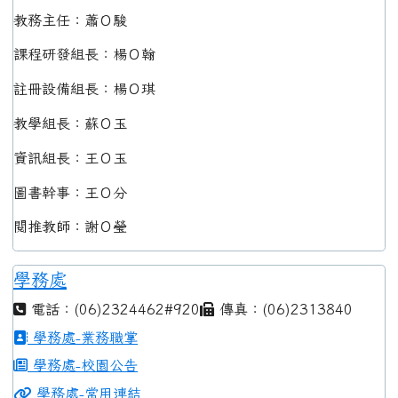
教務主任：蕭Ｏ駿
課程研發組長：楊Ｏ翰
註冊設備組長：楊Ｏ琪
教學組長：蘇Ｏ玉
資訊組長：王Ｏ玉
圖書幹事：王Ｏ分
閱推教師：謝Ｏ瑩
學務處
電話：(06)2324462#920
傳真：(06)2313840
學務處-業務職掌
學務處-校園公告
學務處-常用連結