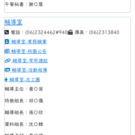
午餐秘書：謝Ｏ慧
輔導室
電話：(06)2324462#940
傳真：(06)2313840
輔導室-業務職掌
輔導室-校園公告
輔導室-常用連結
輔導室-活動相簿
輔導室-志工團
輔導主任：黃Ｏ棻
特教組長：邱Ｏ儀
輔導組長：張Ｏ欣
資料組長：沈Ｏ韓