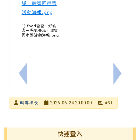
1) food爸爸，好食
力－爸氣登場，甜蜜
同串樂活動海報.png
上一筆：115年度暑假輔導身心障礙學生專班-7月上
下一筆：
發布者
2026-06-24 20:00:00
輔導組長
451
發布日期
瀏覽次數
左邊區域內容
快速登入