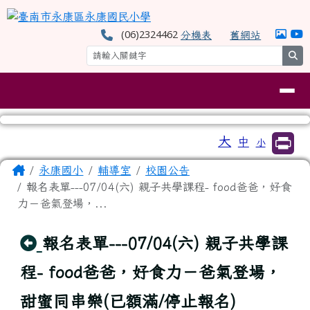
臺南市永康區永康國民小學
跳至主內容區
(06)2324462
分機表
舊網站
se
導覽列
工具列
大
中
小
⏸
頁尾區域
主內容區域
Home
永康國小
輔導室
校園公告
報名表單---07/04(六) 親子共學課程- food爸爸，好食
力－爸氣登場，...
回上頁
報名表單---07/04(六) 親子共學課
程- food爸爸，好食力－爸氣登場，
甜蜜同串樂(已額滿/停止報名)