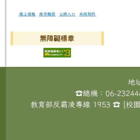
線上填報
南市報修
公務入口
共同契約
無障礙標章
頁尾區域內容
地
☎總機：06-23244
教育部反霸凌專線 1953 ☎ 