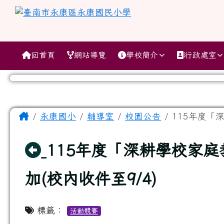
跳至主內容區
臺南市永康區永康國民小
導覽列
回首頁
網站導覽
學校簡介
行政處室
工具列
頁尾區域
主內容區域
Home
永康國小
輔導室
校園公告
115年度「
回上頁
115年度「深耕學校家
加(校內收件至9/4)
標籤：
活動競賽