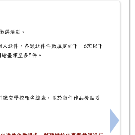
徵選活動。
個人送件，各類送件件數規定如下：6班以下
園繪畫類至多5件。
併繳交學校報名總表，並於每件作品後貼妥
下一筆：