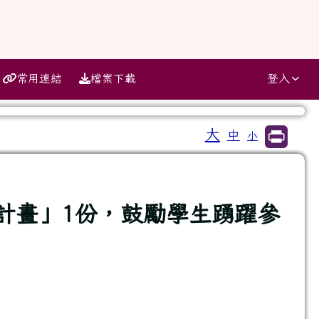
常用連結
檔案下載
登入
大
中
小
⏸
計畫」1份，鼓勵學生踴躍參