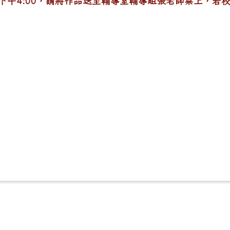
五)下午4:00，請將作品送至輔導室輔導組張老師桌上，