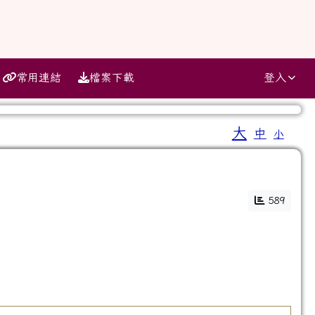
常用連結
檔案下載
登入
大
中
小
⏸
589