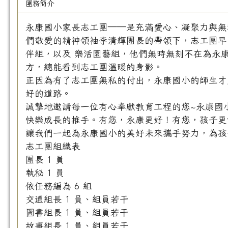
團務簡介
永康國小家長志工團——是充滿愛心、凝聚力與無
們敬愛的精神領袖李清輝團長的帶領下，志工團早
伴組，以及 樂活園藝組，他們無時無刻不在為永
方，總能看到志工團溫暖的身影。
正因為有了志工團無私的付出，永康國小的師生才
好的道路。
誠摯地邀請每一位有心奉獻教育工程的您~永康國
快樂成長的推手。有您，永康更好！有您，孩子更
讓我們一起為永康國小的美好未來攜手努力，為孩
志工團組織表
團長 1 員
執秘 1 員
依任務編為 6 組
交通組長 1 員、組員若干
圖書組長 1 員、組員若干
故事組長 1 員、組員若干