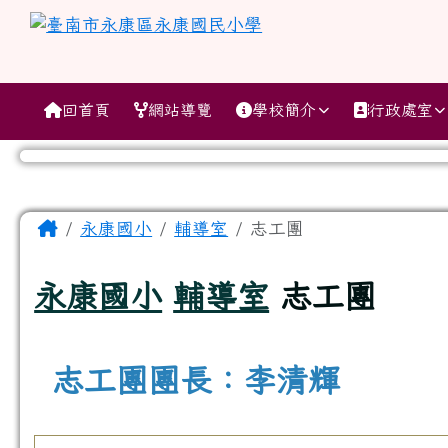
跳至主內容區
臺南市永康區永康國民小
導覽列
回首頁
網站導覽
學校簡介
行政處室
工具列
頁尾區域
主內容區域
Home
永康國小
輔導室
志工團
永康國小
輔導室
志工團
志工團團長：李清輝