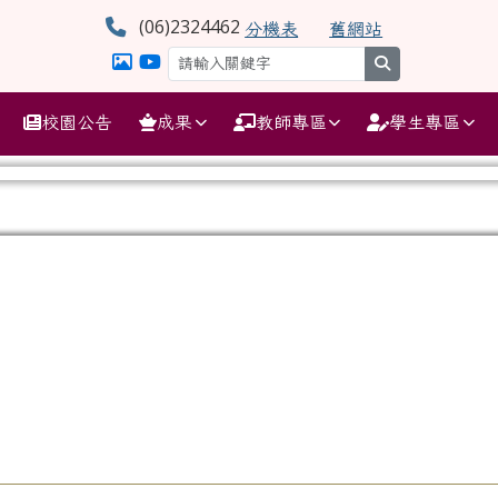
學
(06)2324462
分機表
舊網站
search
校園公告
成果
教師專區
學生專區