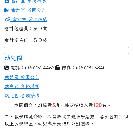
會計室-業務職掌
會計室-校園公告
會計室-常用連結
會計佐理員：陳Ｏ文
會計室主任：吳Ｏ枝
幼兒園
電話：(06)2324462
傳真：(06)2313840
幼兒園-校園公告
幼兒園-業務職掌
幼兒園-各類辦法
一、本園簡介：班級數
5
班，核定招收人數
120
名。
二、教學環境介紹：採開放式主題教學活動，各班皆有三個
以上的學習區，幼兒專用大型戶外遊戲場。