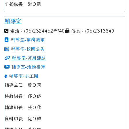
午餐秘書：謝Ｏ慧
輔導室
電話：(06)2324462#940
傳真：(06)2313840
輔導室-業務職掌
輔導室-校園公告
輔導室-常用連結
輔導室-活動相簿
輔導室-志工團
輔導主任：黃Ｏ棻
特教組長：邱Ｏ儀
輔導組長：張Ｏ欣
資料組長：沈Ｏ韓