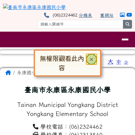
臺南市永康區永康國民小學
跳至主內容區
(06)2324462
分機表
舊網站
se
導覽列
無權限觀看此內
關閉
×
工具列
大
中
小
⏸
容
頁尾區域
主內容區域
Home
永康國小
對話框已開啟。請使用 Tab 鍵在選
臺南市永康區永康國民小學
Tainan Municipal Yongkang District
Yongkang Elementary School
學校電話：(06)2324462
學校傳真：(06)2313840