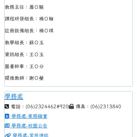
教務主任：蕭Ｏ駿
課程研發組長：楊Ｏ翰
註冊設備組長：楊Ｏ琪
教學組長：蘇Ｏ玉
資訊組長：王Ｏ玉
圖書幹事：王Ｏ分
閱推教師：謝Ｏ瑩
學務處
電話：(06)2324462#920
傳真：(06)2313840
學務處-業務職掌
學務處-校園公告
學務處-常用連結