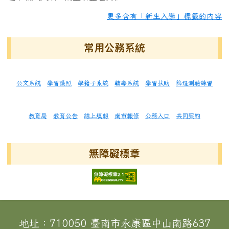
更多含有「新生入學」標籤的內容
常用公務系統
公文系統
學習護照
學籍子系統
輔導系統
學習扶助
篩選測驗練習
教育局
教育公告
線上填報
南市報修
公務入口
共同契約
無障礙標章
頁尾區域內容
地址：710050 臺南市永康區中山南路637