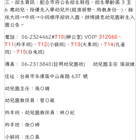
三、招生資訊：配合市府公告招生期程，招生學齡滿 3 至
6 歲幼兒，除優先入學幼兒外(經濟弱勢、特教身份…)，餘
依大班→中班→小班順序招收入園，詳情請見幼兒園新生入
園公告。
電話： 06-2324462#
710
(辦公室) VOIP
312060
、
711
(羚羊班)、
712
(小猴班)、
713
(大象班)、
714
(孔雀
班)、
715
(白兔班)
傳真： 06-2313840(註明幼兒園收) 幼兒園主任 張淑婕
住址：台南市永康區中山南路 637 號
幼兒園主任：張Ｏ婕
幼兒園教保員：曾Ｏ崴
羚羊班、幼兒園教保員：林Ｏ妃
羚羊班：柴Ｏ婷
小猴班：沈Ｏ真