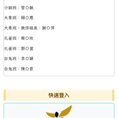
小猴班：曾Ｏ敏
大象班：賴Ｏ慈
大象班、教保組長：謝Ｏ萍
孔雀班：蔡Ｏ玫
孔雀班：郭Ｏ萱
白兔班：李Ｏ穎
白兔班：陳Ｏ君
左邊區域內容
快速登入