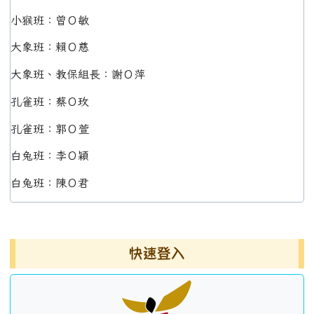
小猴班：曾Ｏ敏
大象班：賴Ｏ慈
大象班、教保組長：謝Ｏ萍
孔雀班：蔡Ｏ玫
孔雀班：郭Ｏ萱
白兔班：李Ｏ穎
白兔班：陳Ｏ君
左邊區域內容
快速登入