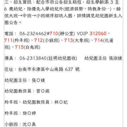
三、招生資訊：配合市府公告招生期程，招生學齡滿 3 至
6 歲幼兒，除優先入學幼兒外(經濟弱勢、特教身份…)，餘
依大班→中班→小班順序招收入園，詳情請見幼兒園新生入
園公告。
電話： 06-2324462#
710
(辦公室) VOIP
312060
、
711
(羚羊班)、
712
(小猴班)、
713
(大象班)、
714
(孔雀
班)、
715
(白兔班)
傳真： 06-2313840(註明幼兒園收) 幼兒園主任 張淑婕
住址：台南市永康區中山南路 637 號
幼兒園主任：張Ｏ婕
幼兒園教保員：曾Ｏ崴
羚羊班、幼兒園教保員：林Ｏ妃
羚羊班：柴Ｏ婷
小猴班：沈Ｏ真