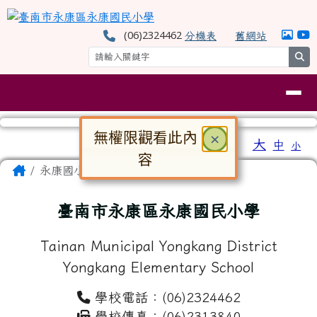
臺南市永康區永康國民小學
跳至主內容區
(06)2324462
分機表
舊網站
se
導覽列
無權限觀看此內
關閉
×
工具列
大
中
小
⏸
容
頁尾區域
主內容區域
Home
永康國小
對話框已開啟。請使用 Tab 鍵在選
臺南市永康區永康國民小學
Tainan Municipal Yongkang District
Yongkang Elementary School
學校電話：(06)2324462
學校傳真：(06)2313840