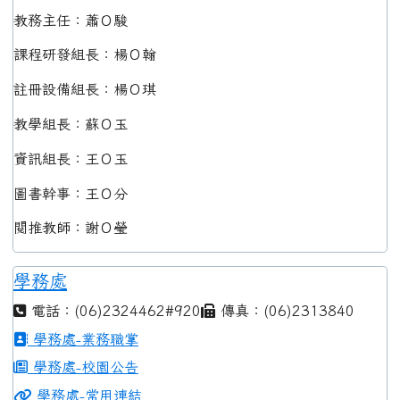
教務主任：蕭Ｏ駿
課程研發組長：楊Ｏ翰
註冊設備組長：楊Ｏ琪
教學組長：蘇Ｏ玉
資訊組長：王Ｏ玉
圖書幹事：王Ｏ分
閱推教師：謝Ｏ瑩
學務處
電話：(06)2324462#920
傳真：(06)2313840
學務處-業務職掌
學務處-校園公告
學務處-常用連結