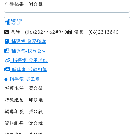
午餐秘書：謝Ｏ慧
輔導室
電話：(06)2324462#940
傳真：(06)2313840
輔導室-業務職掌
輔導室-校園公告
輔導室-常用連結
輔導室-活動相簿
輔導室-志工團
輔導主任：黃Ｏ棻
特教組長：邱Ｏ儀
輔導組長：張Ｏ欣
資料組長：沈Ｏ韓