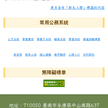
更多含有「新生入學」標籤的內容
常用公務系統
公文系統
學習護照
學籍子系統
輔導系統
學習扶助
篩選測驗練習
教育局
教育公告
線上填報
南市報修
公務入口
共同契約
無障礙標章
頁尾區域內容
地址：710050 臺南市永康區中山南路637