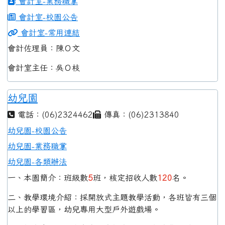
會計室-業務職掌
會計室-校園公告
會計室-常用連結
會計佐理員：陳Ｏ文
會計室主任：吳Ｏ枝
幼兒園
電話：(06)2324462
傳真：(06)2313840
幼兒園-校園公告
幼兒園-業務職掌
幼兒園-各類辦法
一、本園簡介：班級數
5
班，核定招收人數
120
名。
二、教學環境介紹：採開放式主題教學活動，各班皆有三個
以上的學習區，幼兒專用大型戶外遊戲場。