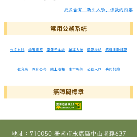
更多含有「新生入學」標籤的內容
常用公務系統
公文系統
學習護照
學籍子系統
輔導系統
學習扶助
篩選測驗練習
教育局
教育公告
線上填報
南市報修
公務入口
共同契約
無障礙標章
頁尾區域內容
地址：710050 臺南市永康區中山南路637