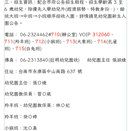
三、招生資訊：配合市府公告招生期程，招生學齡滿 3 至
6 歲幼兒，除優先入學幼兒外(經濟弱勢、特教身份…)，餘
依大班→中班→小班順序招收入園，詳情請見幼兒園新生入
園公告。
電話： 06-2324462#
710
(辦公室) VOIP
312060
、
711
(羚羊班)、
712
(小猴班)、
713
(大象班)、
714
(孔雀
班)、
715
(白兔班)
傳真： 06-2313840(註明幼兒園收) 幼兒園主任 張淑婕
住址：台南市永康區中山南路 637 號
幼兒園主任：張Ｏ婕
幼兒園教保員：曾Ｏ崴
羚羊班、幼兒園教保員：林Ｏ妃
羚羊班：柴Ｏ婷
小猴班：沈Ｏ真