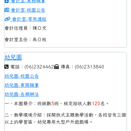
會計室-業務職掌
會計室-校園公告
會計室-常用連結
會計佐理員：陳Ｏ文
會計室主任：吳Ｏ枝
幼兒園
電話：(06)2324462
傳真：(06)2313840
幼兒園-校園公告
幼兒園-業務職掌
幼兒園-各類辦法
一、本園簡介：班級數
5
班，核定招收人數
120
名。
二、教學環境介紹：採開放式主題教學活動，各班皆有三個
以上的學習區，幼兒專用大型戶外遊戲場。