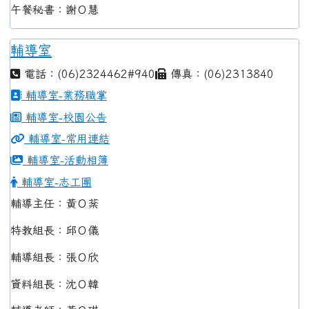
午餐秘書：謝Ｏ慧
輔導室
電話：(06)2324462#940
傳真：(06)2313840
輔導室-業務職掌
輔導室-校園公告
輔導室-常用連結
輔導室-活動相簿
輔導室-志工團
輔導主任：黃Ｏ棻
特教組長：邱Ｏ儀
輔導組長：張Ｏ欣
資料組長：沈Ｏ韓