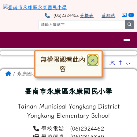
臺南市永康區永康國民小學
跳至主內容區
(06)2324462
分機表
舊網站
se
導覽列
無權限觀看此內
關閉
×
工具列
大
中
小
⏸
容
頁尾區域
主內容區域
Home
永康國小
對話框已開啟。請使用 Tab 鍵在選
臺南市永康區永康國民小學
Tainan Municipal Yongkang District
Yongkang Elementary School
學校電話：(06)2324462
學校傳真：(06)2313840