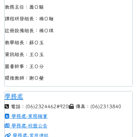
教務主任：蕭Ｏ駿
課程研發組長：楊Ｏ翰
註冊設備組長：楊Ｏ琪
教學組長：蘇Ｏ玉
資訊組長：王Ｏ玉
圖書幹事：王Ｏ分
閱推教師：謝Ｏ瑩
學務處
電話：(06)2324462#920
傳真：(06)2313840
學務處-業務職掌
學務處-校園公告
學務處-常用連結