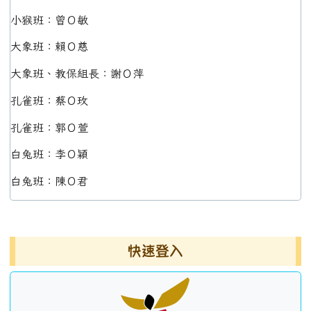
小猴班：曾Ｏ敏
大象班：賴Ｏ慈
大象班、教保組長：謝Ｏ萍
孔雀班：蔡Ｏ玫
孔雀班：郭Ｏ萱
白兔班：李Ｏ穎
白兔班：陳Ｏ君
左邊區域內容
快速登入