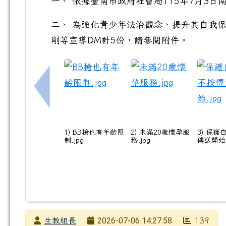
一、 依據臺南市政府社會局115年7月3日南
二、 為強化青少年法治觀念、提升其自我
削等宣導DM計5份，請參閱附件。
上一筆：轉知文化部追星購票防詐宣導圖卡一
1) BB槍也有年齡限
2) 未滿20歲懷孕服
3) 保
制.jpg
務.jpg
傳送開始.
發布者
2026-07-06 14:27:58
生教組長
139