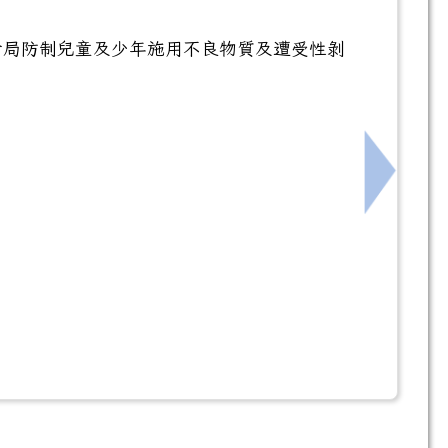
會局防制兒童及少年施用不良物質及遭受性剝
下一筆