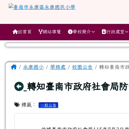
跳至主內容區
臺南市永康區永康國民小
導覽列
回首頁
網站導覽
學校簡介
行政處室
工具列
頁尾區域
主內容區域
Home
永康國小
學務處
校園公告
轉知臺南市政
回上頁
轉知臺南市政府社會局防
標籤：
一般公告