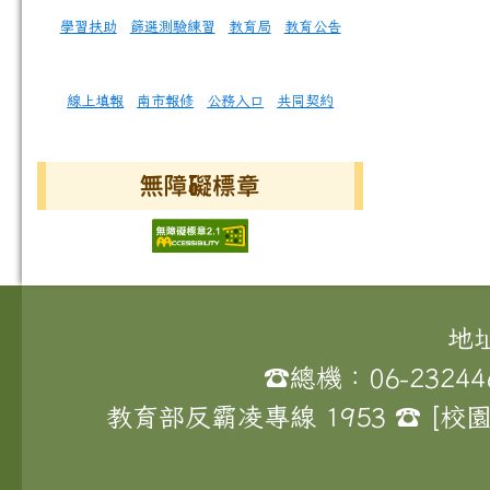
學習扶助
篩選測驗練習
教育局
教育公告
線上填報
南市報修
公務入口
共同契約
無障礙標章
頁尾區域內容
地
☎總機：06-23244
教育部反霸凌專線 1953 ☎ 