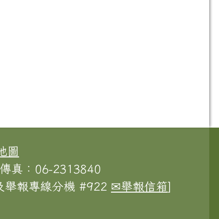
地圖
傳真：06-2313840
舉報專線分機 #922
✉舉報信箱
]