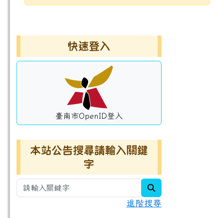
發布日期
瀏覽次數
左邊區域內容
快速登入
臺南市OpenID登入
本站公告搜尋請輸入關鍵
字
search
進階搜尋