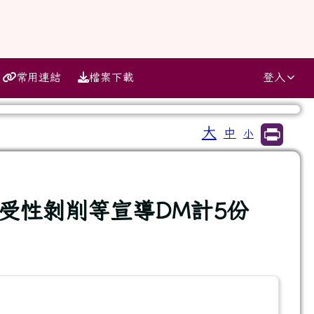
常用連結
檔案下載
登入
大
中
小
⏸
受性剝削等宣導DM計5份