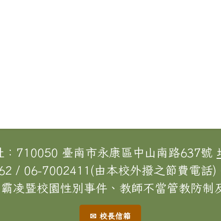
址：710050 臺南市永康區中山南路637號
62 / 06-7002411(由本校外撥之節費電話) 
[校園霸凌暨校園性別事件、教師不當管教防制及
✉ 校長信箱