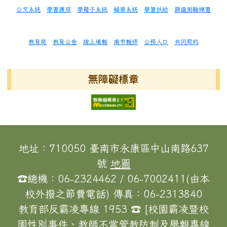
公文系統
學習護照
學籍子系統
輔導系統
學習扶助
篩選測驗練習
教育局
教育公告
線上填報
南市報修
公務入口
共同契約
無障礙標章
頁尾區域內容
地址：710050 臺南市永康區中山南路637
號
地圖
☎總機：06-2324462 / 06-7002411(由本
校外撥之節費電話) 傳真：06-2313840
教育部反霸凌專線 1953 ☎ [校園霸凌暨校
園性別事件、教師不當管教防制及舉報專線