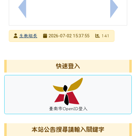
上一筆：轉知法務部辦理「炎夏『漫』活，創意說『畫
下一筆：
發布者
2026-07-02 15:37:55
生教組長
141
發布日期
瀏覽次數
左邊區域內容
快速登入
臺南市OpenID登入
本站公告搜尋請輸入關鍵字