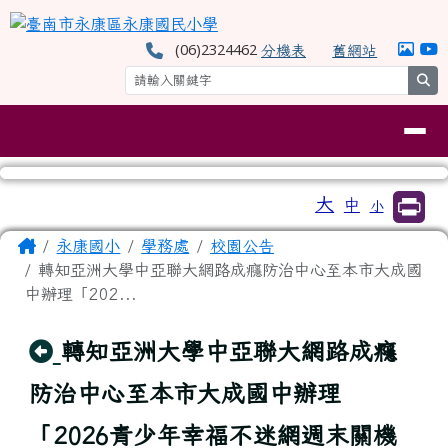
臺南市永康區永康國民小學
跳至主內容區
(06)2324462
分機表
舊網站
se
導覽列
工具列
大
中
小
⏸
頁尾區域
主內容區域
Home
永康國小
學務處
校園公告
轉知亞洲大學中亞聯大網路成癮防治中心至本市大成國
中辦理「202...
回上頁
轉知亞洲大學中亞聯大網路成癮
防治中心至本市大成國中辦理
「2026青少年幸福不迷網週末關機