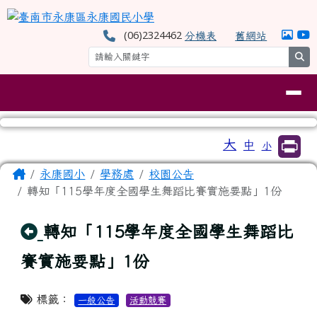
臺南市永康區永康國民小學
跳至主內容區
(06)2324462
分機表
舊網站
se
導覽列
工具列
大
中
小
⏸
頁尾區域
主內容區域
Home
永康國小
學務處
校園公告
轉知「115學年度全國學生舞蹈比賽實施要點」1份
回上頁
轉知「115學年度全國學生舞蹈比
賽實施要點」1份
標籤：
一般公告
活動競賽