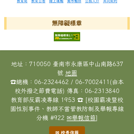
教育局
教育公告
線上填報
南市報修
公務入口
共同契約
無障礙標章
頁尾區域內容
地址：710050 臺南市永康區中山南路637
號
地圖
☎總機：06-2324462 / 06-7002411(由本
校外撥之節費電話) 傳真：06-2313840
教育部反霸凌專線 1953 ☎ [校園霸凌暨校
園性別事件、教師不當管教防制及舉報專線
分機 #922
✉舉報信箱
]
✉ 校長信箱