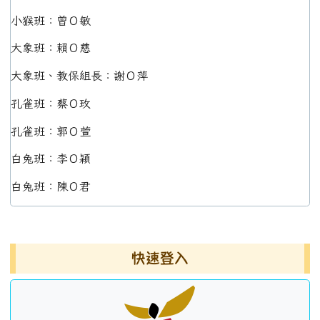
小猴班：曾Ｏ敏
大象班：賴Ｏ慈
大象班、教保組長：謝Ｏ萍
孔雀班：蔡Ｏ玫
孔雀班：郭Ｏ萱
白兔班：李Ｏ穎
白兔班：陳Ｏ君
左邊區域內容
快速登入