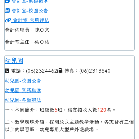
會計室-業務職掌
會計室-校園公告
會計室-常用連結
會計佐理員：陳Ｏ文
會計室主任：吳Ｏ枝
幼兒園
電話：(06)2324462
傳真：(06)2313840
幼兒園-校園公告
幼兒園-業務職掌
幼兒園-各類辦法
一、本園簡介：班級數
5
班，核定招收人數
120
名。
二、教學環境介紹：採開放式主題教學活動，各班皆有三個
以上的學習區，幼兒專用大型戶外遊戲場。