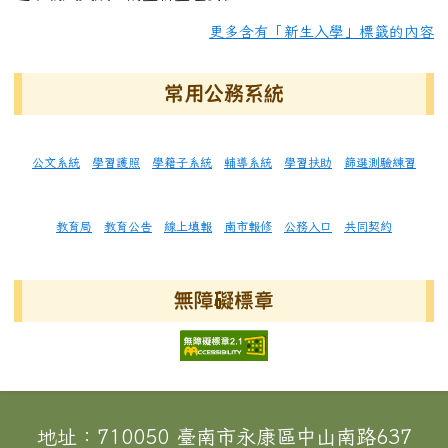
更多含有「新生入學」標籤的內容
常用公務系統
公文系統
學習護照
學籍子系統
輔導系統
學習扶助
篩選測驗練習
教育局
教育公告
線上填報
南市報修
公務入口
共同契約
無障礙標章
頁尾區域內容
地址：710050 臺南市永康區中山南路637