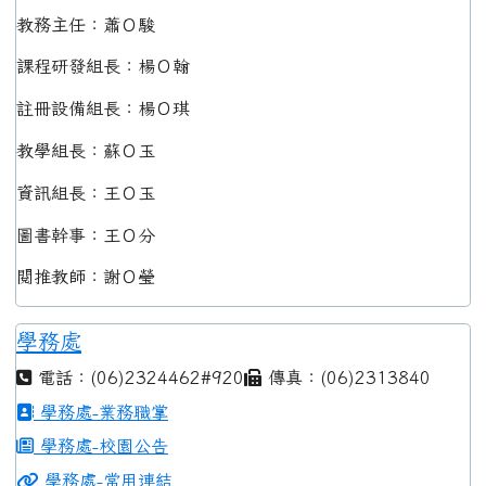
教務主任：蕭Ｏ駿
課程研發組長：楊Ｏ翰
註冊設備組長：楊Ｏ琪
教學組長：蘇Ｏ玉
資訊組長：王Ｏ玉
圖書幹事：王Ｏ分
閱推教師：謝Ｏ瑩
學務處
電話：(06)2324462#920
傳真：(06)2313840
學務處-業務職掌
學務處-校園公告
學務處-常用連結