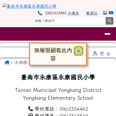
臺南市永康區永康國民小學
跳至主內容區
(06)2324462
分機表
舊網站
se
導覽列
無權限觀看此內
關閉
×
工具列
大
中
小
⏸
容
頁尾區域
主內容區域
Home
永康國小
對話框已開啟。請使用 Tab 鍵在選
臺南市永康區永康國民小學
Tainan Municipal Yongkang District
Yongkang Elementary School
學校電話：(06)2324462
學校傳真：(06)2313840