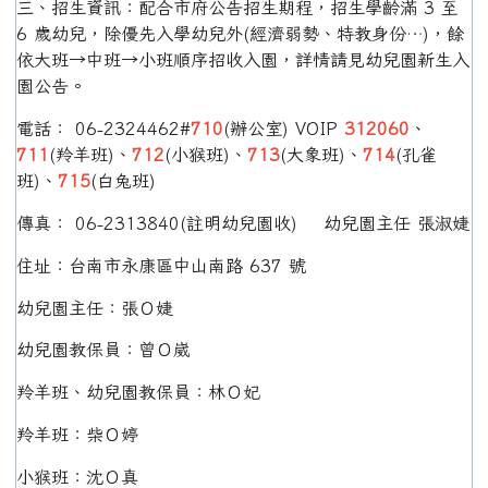
三、招生資訊：配合市府公告招生期程，招生學齡滿 3 至
6 歲幼兒，除優先入學幼兒外(經濟弱勢、特教身份…)，餘
依大班→中班→小班順序招收入園，詳情請見幼兒園新生入
園公告。
電話： 06-2324462#
710
(辦公室) VOIP
312060
、
711
(羚羊班)、
712
(小猴班)、
713
(大象班)、
714
(孔雀
班)、
715
(白兔班)
傳真： 06-2313840(註明幼兒園收) 幼兒園主任 張淑婕
住址：台南市永康區中山南路 637 號
幼兒園主任：張Ｏ婕
幼兒園教保員：曾Ｏ崴
羚羊班、幼兒園教保員：林Ｏ妃
羚羊班：柴Ｏ婷
小猴班：沈Ｏ真