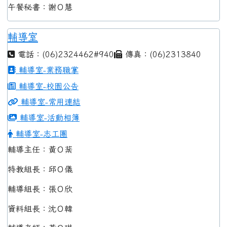
午餐秘書：謝Ｏ慧
輔導室
電話：(06)2324462#940
傳真：(06)2313840
輔導室-業務職掌
輔導室-校園公告
輔導室-常用連結
輔導室-活動相簿
輔導室-志工團
輔導主任：黃Ｏ棻
特教組長：邱Ｏ儀
輔導組長：張Ｏ欣
資料組長：沈Ｏ韓