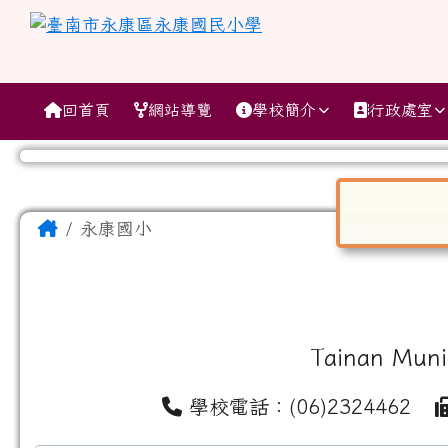
跳至主內容區
臺南市永康區永康國民小
導覽列
回首頁
網站導覽
學校簡介
行政處室
工具列
頁尾區域
主內容區域
Home
永康國小
對話框已開
Tainan Muni
學校電話：(06)2324462