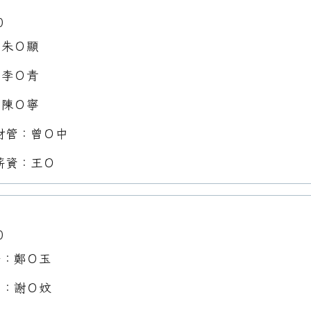
0
：朱Ｏ顯
：李Ｏ青
：陳Ｏ寧
財管：曾Ｏ中
薪資：王Ｏ
0
任：鄭Ｏ玉
員：謝Ｏ妏