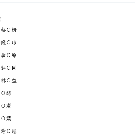
0
：蔡Ｏ妍
：錢Ｏ珍
：詹Ｏ原
：郭Ｏ同
：林Ｏ益
郭Ｏ絲
李Ｏ憲
王Ｏ嫣
：謝Ｏ慧