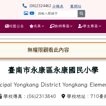
學
(06)2324462
分機表
舊網站
search
校園公告
成果
教師專區
學生專區
無權限觀看此內容
啟。請使用 Tab 鍵在選項間移動焦點。按下 En
臺南市永康區永康國民小學
cipal Yongkang District Yongkang Eleme
學校傳真：(06)2313840
學校地址：710臺