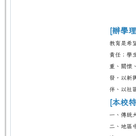
[辦學理
教育是希
責任；學
重、關懷
發，以新
伴、以社
[本校特
一、傳統
二、地區