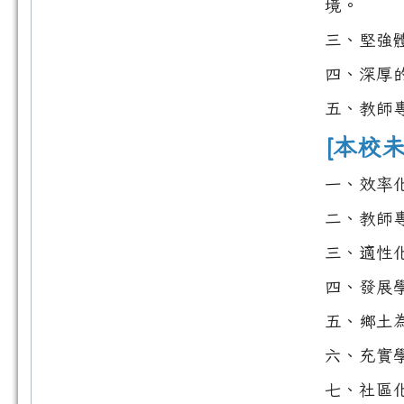
境。
三、堅強
四、深厚
五、教師
[本校
一、效率
二、教師
三、適性
四、發展
五、鄉土
六、充實
七、社區