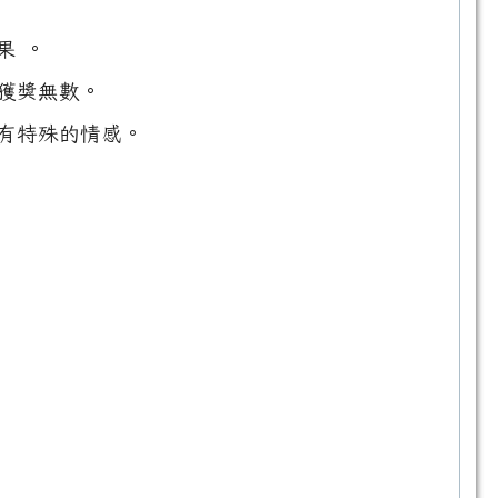
果 。
獲獎無數。
有特殊的情感。