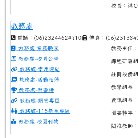
校長：洪
教務處
電話：(06)2324462#910
傳真：(06)231384
教務處-業務職掌
教務主任
教務處-校園公告
課程研發
教務處-常用連結
註冊設備
教務處-活動相簿
教學組長
教務處-榮譽榜
資訊組長
教務處-網管專區
教務處-115新生專區
圖書幹事
教務處-校園刊物
閱推教師