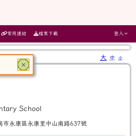
常用連結
檔案下載
登入
大
中
小
⏸
關閉
×
ter 鍵或空白鍵確認，按下 Escape 鍵關閉
ntary School
南市永康區永康里中山南路637號