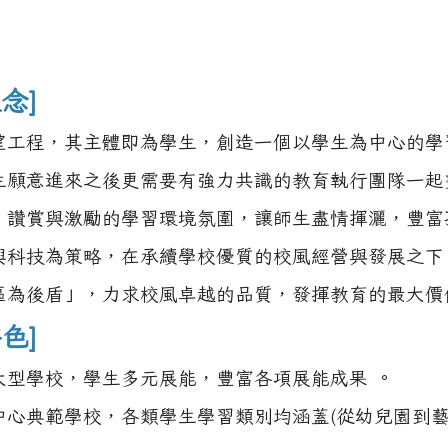
念]
望工程，其主體即為學生，創造一個以學生為中心的學
生願意進來之後更需要有強力共識的教育執行團隊一起
、讚賞與激勵的學習環境氛圍，讓師生盡情揮灑，豐富
興科技為策略，在承續學校優質的校風經營與發展之下
區為後盾」，力求校風卓越的品質，發揮教育的最大價
色]
大型學校，學生多元展能，豐富各項展能成果 。
中心典範學校，各類學生學習類別均涵蓋(從幼兒園到