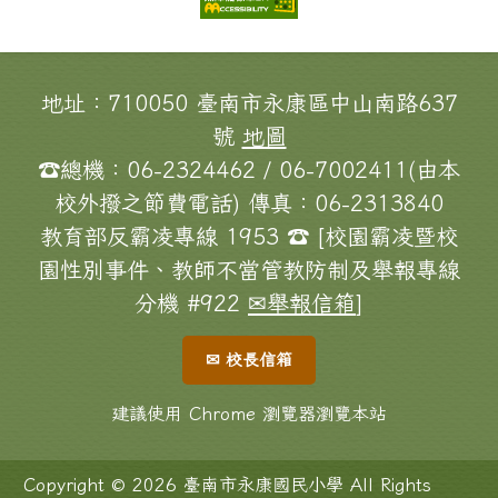
頁尾區域內容
地址：710050 臺南市永康區中山南路637
號
地圖
☎總機：06-2324462 / 06-7002411(由本
校外撥之節費電話) 傳真：06-2313840
教育部反霸凌專線 1953 ☎ [校園霸凌暨校
園性別事件、教師不當管教防制及舉報專線
分機 #922
✉舉報信箱
]
✉ 校長信箱
建議使用 Chrome 瀏覽器瀏覽本站
Copyright © 2026 臺南市永康國民小學 All Rights