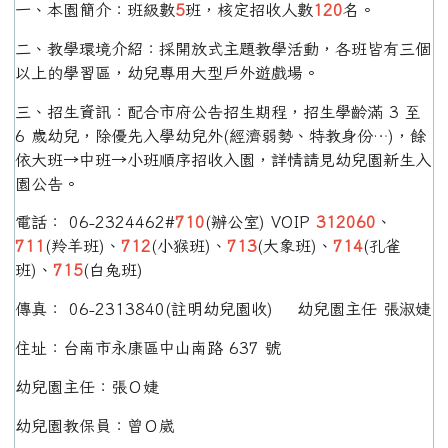
一、本園簡介：班級數
5
班，核定招收人數
120
名。
二、教學環境介紹：採開放式主題教學活動，各班皆有三個
以上的學習區，幼兒專用大型戶外遊戲場。
三、招生資訊：配合市府公告招生期程，招生學齡滿 3 至
6 歲幼兒，除優先入學幼兒外(經濟弱勢、特教身份…)，餘
依大班→中班→小班順序招收入園，詳情請見幼兒園新生入
園公告。
電話： 06-2324462#
710
(辦公室) VOIP
312060
、
711
(羚羊班)、
712
(小猴班)、
713
(大象班)、
714
(孔雀
班)、
715
(白兔班)
傳真： 06-2313840(註明幼兒園收) 幼兒園主任 張淑婕
住址：台南市永康區中山南路 637 號
幼兒園主任：張Ｏ婕
幼兒園教保員：曾Ｏ崴