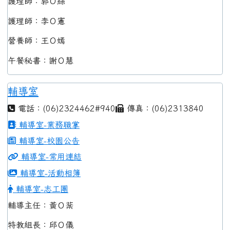
護理師：郭Ｏ絲
護理師：李Ｏ憲
營養師：王Ｏ嫣
午餐秘書：謝Ｏ慧
輔導室
電話：(06)2324462#940
傳真：(06)2313840
輔導室-業務職掌
輔導室-校園公告
輔導室-常用連結
輔導室-活動相簿
輔導室-志工團
輔導主任：黃Ｏ棻
特教組長：邱Ｏ儀