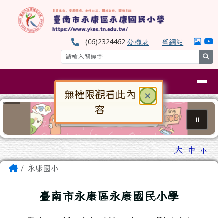
臺南市永康區永康國民小學
跳至主內容區
(06)2324462
分機表
舊網站
se
導覽列
無權限觀看此內
關閉
×
容
⏸
對話框已開啟。請使用 Tab 鍵在選
工具列
大
中
小
頁尾區域
主內容區域
Home
永康國小
臺南市永康區永康國民小學