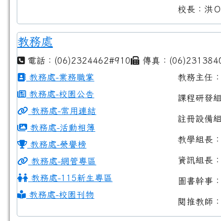
校長：洪
教務處
電話：(06)2324462#910
傳真：(06)231384
教務處-業務職掌
教務主任
教務處-校園公告
課程研發
教務處-常用連結
註冊設備
教務處-活動相簿
教學組長
教務處-榮譽榜
資訊組長
教務處-網管專區
教務處-115新生專區
圖書幹事
教務處-校園刊物
閱推教師