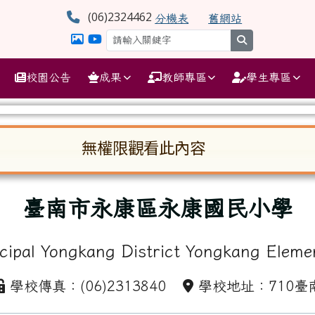
學
(06)2324462
分機表
舊網站
search
校園公告
成果
教師專區
學生專區
無權限觀看此內容
啟。請使用 Tab 鍵在選項間移動焦點。按下 En
臺南市永康區永康國民小學
cipal Yongkang District Yongkang Eleme
學校傳真：(06)2313840
學校地址：710臺