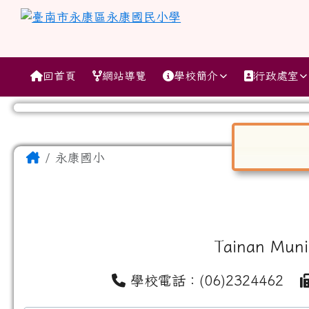
跳至主內容區
臺南市永康區永康國民小
導覽列
回首頁
網站導覽
學校簡介
行政處室
工具列
頁尾區域
主內容區域
Home
永康國小
對話框已開
Tainan Muni
學校電話：(06)2324462