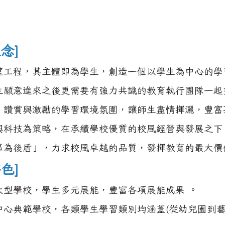
念]
望工程，其主體即為學生，創造一個以學生為中心的學
生願意進來之後更需要有強力共識的教育執行團隊一起
、讚賞與激勵的學習環境氛圍，讓師生盡情揮灑，豐富
興科技為策略，在承續學校優質的校風經營與發展之下
區為後盾」，力求校風卓越的品質，發揮教育的最大價
色]
大型學校，學生多元展能，豐富各項展能成果 。
中心典範學校，各類學生學習類別均涵蓋(從幼兒園到