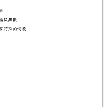
果 。
獲獎無數。
有特殊的情感。