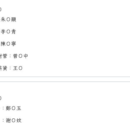
0
：朱Ｏ顯
：李Ｏ青
：陳Ｏ寧
財管：曾Ｏ中
薪資：王Ｏ
0
任：鄭Ｏ玉
員：謝Ｏ妏