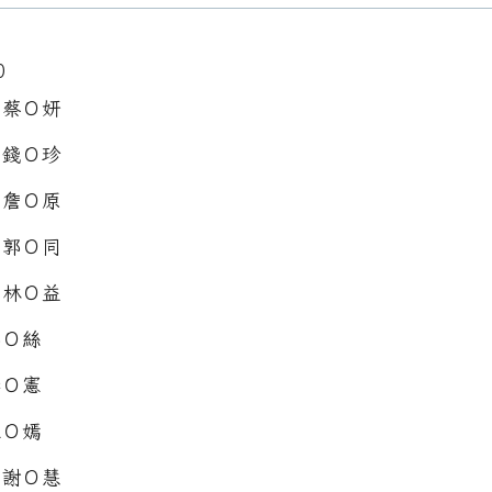
0
：蔡Ｏ妍
：錢Ｏ珍
：詹Ｏ原
：郭Ｏ同
：林Ｏ益
郭Ｏ絲
李Ｏ憲
王Ｏ嫣
：謝Ｏ慧