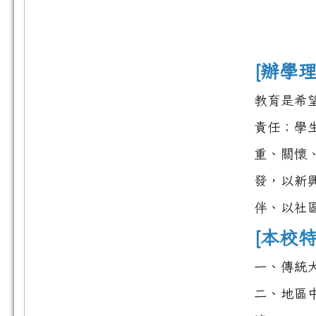
[辦學理
教育是希
責任；學
重、關懷
發，以新
伴、以社
[本校特
一、傳統
二、地區