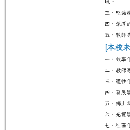
境。
三、堅強
四、深厚
五、教師
[本校
一、效率
二、教師
三、適性
四、發展
五、鄉土
六、充實
七、社區