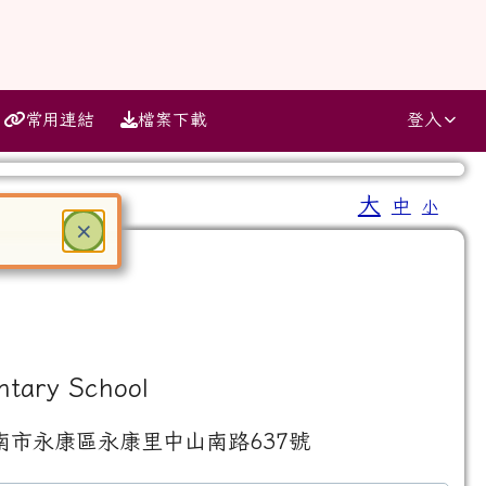
常用連結
檔案下載
登入
大
中
小
⏸
關閉
×
ter 鍵或空白鍵確認，按下 Escape 鍵關閉
ntary School
南市永康區永康里中山南路637號