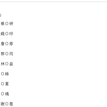
0
：蔡Ｏ妍
：錢Ｏ珍
：詹Ｏ原
：郭Ｏ同
：林Ｏ益
郭Ｏ絲
李Ｏ憲
王Ｏ嫣
：謝Ｏ慧