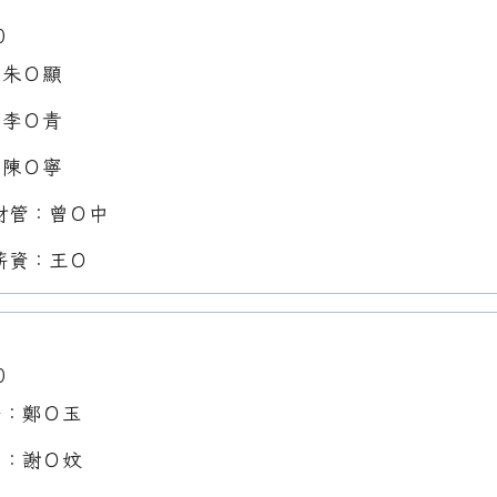
0
：朱Ｏ顯
：李Ｏ青
：陳Ｏ寧
財管：曾Ｏ中
薪資：王Ｏ
0
任：鄭Ｏ玉
員：謝Ｏ妏