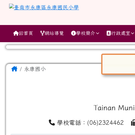
跳至主內容區
臺南市永康區永康國民小
導覽列
回首頁
網站導覽
學校簡介
行政處室
工具列
頁尾區域
主內容區域
Home
永康國小
對話框已開
Tainan Muni
學校電話：(06)2324462