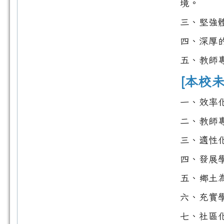
境。
三、堅強
四、深厚
五、教師
[本校
一、效率
二、教師
三、適性
四、發展
五、鄉土
六、充實
七、社區