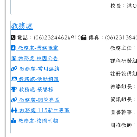
校長：洪
教務處
電話：(06)2324462#910
傳真：(06)231384
教務處-業務職掌
教務主任
教務處-校園公告
課程研發
教務處-常用連結
註冊設備
教務處-活動相簿
教學組長
教務處-榮譽榜
資訊組長
教務處-網管專區
教務處-115新生專區
圖書幹事
教務處-校園刊物
閱推教師