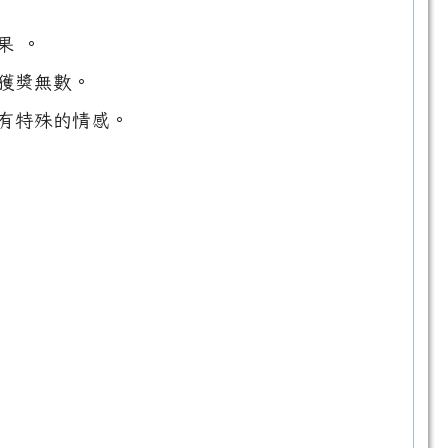
果 。
獲獎無數。
有特殊的情感。