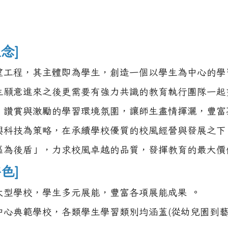
念]
望工程，其主體即為學生，創造一個以學生為中心的學
生願意進來之後更需要有強力共識的教育執行團隊一起
、讚賞與激勵的學習環境氛圍，讓師生盡情揮灑，豐富
興科技為策略，在承續學校優質的校風經營與發展之下
區為後盾」，力求校風卓越的品質，發揮教育的最大價
色]
大型學校，學生多元展能，豐富各項展能成果 。
中心典範學校，各類學生學習類別均涵蓋(從幼兒園到