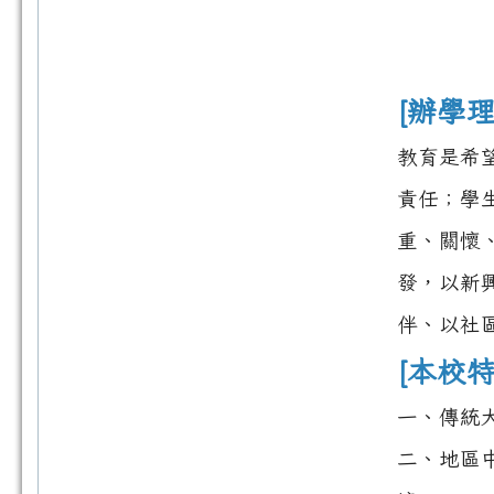
[辦學理
教育是希
責任；學
重、關懷
發，以新
伴、以社
[本校特
一、傳統
二、地區