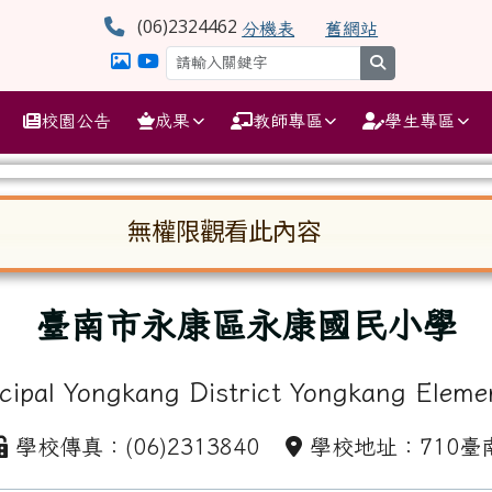
學
(06)2324462
分機表
舊網站
search
校園公告
成果
教師專區
學生專區
無權限觀看此內容
啟。請使用 Tab 鍵在選項間移動焦點。按下 En
臺南市永康區永康國民小學
cipal Yongkang District Yongkang Eleme
學校傳真：(06)2313840
學校地址：710臺