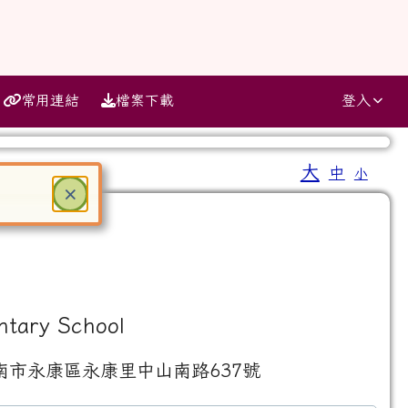
常用連結
檔案下載
登入
大
中
小
⏸
關閉
×
ter 鍵或空白鍵確認，按下 Escape 鍵關閉
ntary School
南市永康區永康里中山南路637號