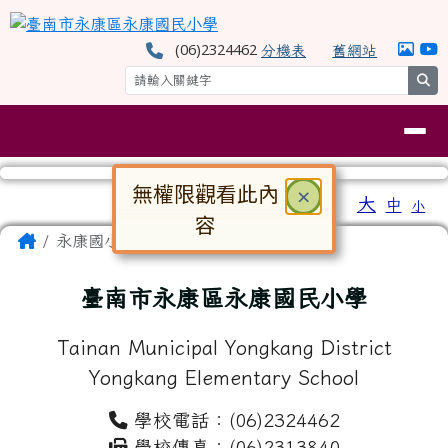
臺南市永康區永康國民小學
跳至主內容區
(06)2324462
分機表
舊網站
se
導覽列
無權限觀看此內
關閉
×
工具列
大
中
小
⏸
容
頁尾區域
主內容區域
Home
永康國小
對話框已開啟。請使用 Tab 鍵在選
臺南市永康區永康國民小學
Tainan Municipal Yongkang District
Yongkang Elementary School
學校電話：(06)2324462
學校傳真：(06)2313840