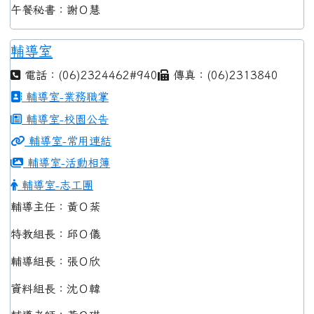
午餐秘書：謝Ｏ慧
輔導室
電話：(06)2324462#940
傳真：(06)2313840
輔導室-業務職掌
輔導室-校園公告
輔導室-常用連結
輔導室-活動相簿
輔導室-志工團
輔導主任：黃Ｏ棻
特教組長：邱Ｏ儀
輔導組長：張Ｏ欣
資料組長：沈Ｏ韓