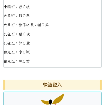
小猴班：曾Ｏ敏
大象班：賴Ｏ慈
大象班、教保組長：謝Ｏ萍
孔雀班：蔡Ｏ玫
孔雀班：郭Ｏ萱
白兔班：李Ｏ穎
白兔班：陳Ｏ君
左邊區域內容
快速登入