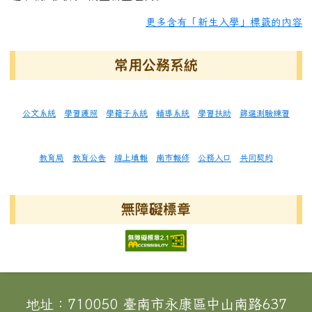
更多含有「新生入學」標籤的內容
常用公務系統
公文系統
學習護照
學籍子系統
輔導系統
學習扶助
篩選測驗練習
教育局
教育公告
線上填報
南市報修
公務入口
共同契約
無障礙標章
頁尾區域內容
地址：710050 臺南市永康區中山南路637