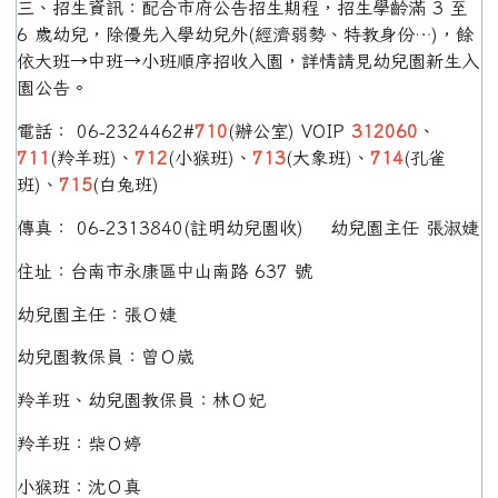
三、招生資訊：配合市府公告招生期程，招生學齡滿 3 至
6 歲幼兒，除優先入學幼兒外(經濟弱勢、特教身份…)，餘
依大班→中班→小班順序招收入園，詳情請見幼兒園新生入
園公告。
電話： 06-2324462#
710
(辦公室) VOIP
312060
、
711
(羚羊班)、
712
(小猴班)、
713
(大象班)、
714
(孔雀
班)、
715
(白兔班)
傳真： 06-2313840(註明幼兒園收) 幼兒園主任 張淑婕
住址：台南市永康區中山南路 637 號
幼兒園主任：張Ｏ婕
幼兒園教保員：曾Ｏ崴
羚羊班、幼兒園教保員：林Ｏ妃
羚羊班：柴Ｏ婷
小猴班：沈Ｏ真