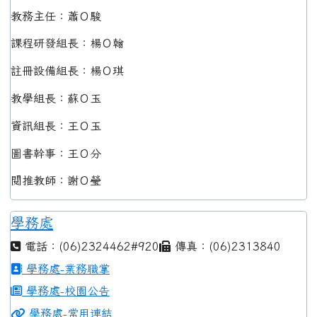
教務主任：蕭Ｏ駿
課程研發組長：楊Ｏ翰
註冊設備組長：楊Ｏ琪
教學組長：蘇Ｏ玉
資訊組長：王Ｏ玉
圖書幹事：王Ｏ分
閱推教師：謝Ｏ瑩
學務處
電話：(06)2324462#920
傳真：(06)2313840
學務處-業務職掌
學務處-校園公告
學務處-常用連結