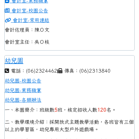
會計室-業務職掌
會計室-校園公告
會計室-常用連結
會計佐理員：陳Ｏ文
會計室主任：吳Ｏ枝
幼兒園
電話：(06)2324462
傳真：(06)2313840
幼兒園-校園公告
幼兒園-業務職掌
幼兒園-各類辦法
一、本園簡介：班級數
5
班，核定招收人數
120
名。
二、教學環境介紹：採開放式主題教學活動，各班皆有三個
以上的學習區，幼兒專用大型戶外遊戲場。