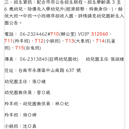
三、招生資訊：配合市府公告招生期程，招生學齡滿 3 至
6 歲幼兒，除優先入學幼兒外(經濟弱勢、特教身份…)，餘
依大班→中班→小班順序招收入園，詳情請見幼兒園新生入
園公告。
電話： 06-2324462#
710
(辦公室) VOIP
312060
、
711
(羚羊班)、
712
(小猴班)、
713
(大象班)、
714
(孔雀
班)、
715
(白兔班)
傳真： 06-2313840(註明幼兒園收) 幼兒園主任 張淑婕
住址：台南市永康區中山南路 637 號
幼兒園主任：張Ｏ婕
幼兒園教保員：曾Ｏ崴
羚羊班、幼兒園教保員：林Ｏ妃
羚羊班：柴Ｏ婷
小猴班：沈Ｏ真