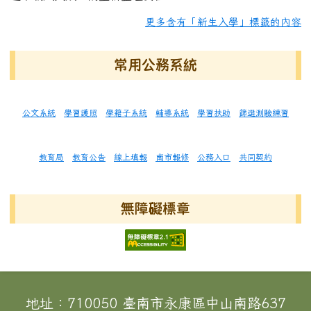
更多含有「新生入學」標籤的內容
常用公務系統
公文系統
學習護照
學籍子系統
輔導系統
學習扶助
篩選測驗練習
教育局
教育公告
線上填報
南市報修
公務入口
共同契約
無障礙標章
頁尾區域內容
地址：710050 臺南市永康區中山南路637