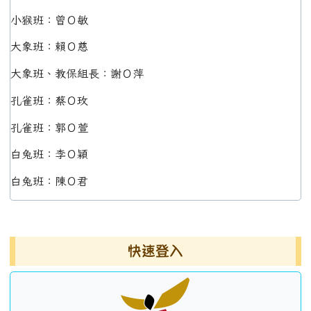
小猴班：曾Ｏ敏
大象班：賴Ｏ慈
大象班、教保組長：謝Ｏ萍
孔雀班：蔡Ｏ玫
孔雀班：郭Ｏ萱
白兔班：李Ｏ穎
白兔班：陳Ｏ君
左邊區域內容
快速登入