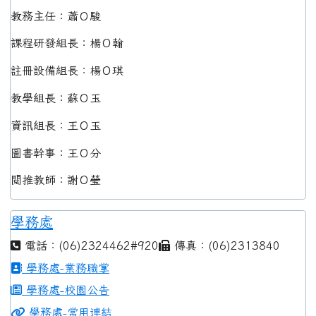
教務主任：蕭Ｏ駿
課程研發組長：楊Ｏ翰
註冊設備組長：楊Ｏ琪
教學組長：蘇Ｏ玉
資訊組長：王Ｏ玉
圖書幹事：王Ｏ分
閱推教師：謝Ｏ瑩
學務處
電話：(06)2324462#920
傳真：(06)2313840
學務處-業務職掌
學務處-校園公告
學務處-常用連結