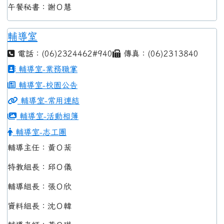
午餐秘書：謝Ｏ慧
輔導室
電話：(06)2324462#940
傳真：(06)2313840
輔導室-業務職掌
輔導室-校園公告
輔導室-常用連結
輔導室-活動相簿
輔導室-志工團
輔導主任：黃Ｏ棻
特教組長：邱Ｏ儀
輔導組長：張Ｏ欣
資料組長：沈Ｏ韓