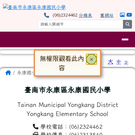
臺南市永康區永康國民小學
跳至主內容區
(06)2324462
分機表
舊網站
se
導覽列
無權限觀看此內
關閉
×
工具列
大
中
小
⏸
容
頁尾區域
主內容區域
Home
永康國小
對話框已開啟。請使用 Tab 鍵在選
臺南市永康區永康國民小學
Tainan Municipal Yongkang District
Yongkang Elementary School
學校電話：(06)2324462
學校傳真：(06)2313840