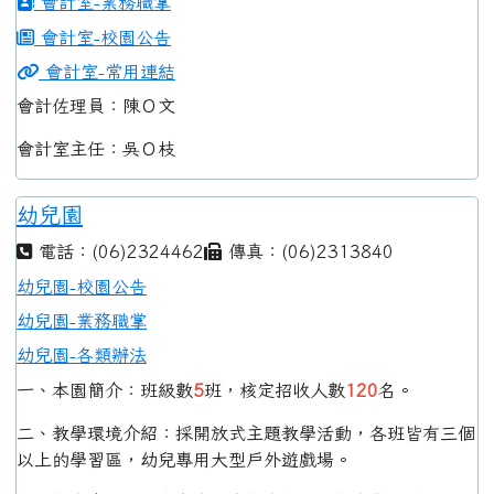
會計室-業務職掌
會計室-校園公告
會計室-常用連結
會計佐理員：陳Ｏ文
會計室主任：吳Ｏ枝
幼兒園
電話：(06)2324462
傳真：(06)2313840
幼兒園-校園公告
幼兒園-業務職掌
幼兒園-各類辦法
一、本園簡介：班級數
5
班，核定招收人數
120
名。
二、教學環境介紹：採開放式主題教學活動，各班皆有三個
以上的學習區，幼兒專用大型戶外遊戲場。