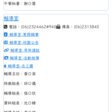
午餐秘書：謝Ｏ慧
輔導室
電話：(06)2324462#940
傳真：(06)2313840
輔導室-業務職掌
輔導室-校園公告
輔導室-常用連結
輔導室-活動相簿
輔導室-志工團
輔導主任：黃Ｏ棻
特教組長：邱Ｏ儀
輔導組長：張Ｏ欣
資料組長：沈Ｏ韓