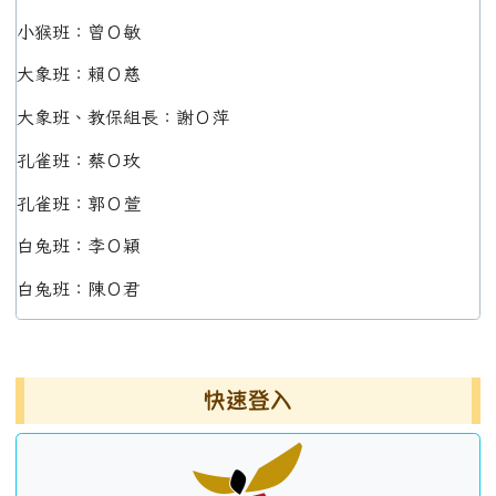
小猴班：曾Ｏ敏
大象班：賴Ｏ慈
大象班、教保組長：謝Ｏ萍
孔雀班：蔡Ｏ玫
孔雀班：郭Ｏ萱
白兔班：李Ｏ穎
白兔班：陳Ｏ君
左邊區域內容
快速登入