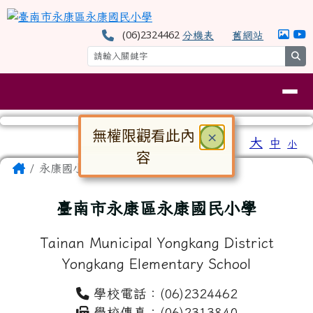
臺南市永康區永康國民小學
跳至主內容區
(06)2324462
分機表
舊網站
se
導覽列
無權限觀看此內
關閉
×
工具列
大
中
小
⏸
容
頁尾區域
主內容區域
Home
永康國小
對話框已開啟。請使用 Tab 鍵在選
臺南市永康區永康國民小學
Tainan Municipal Yongkang District
Yongkang Elementary School
學校電話：(06)2324462
學校傳真：(06)2313840