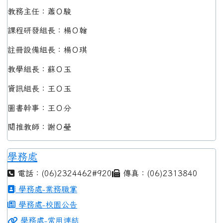
教務主任：蕭Ｏ駿
課程研發組長：楊Ｏ翰
註冊設備組長：楊Ｏ琪
教學組長：蘇Ｏ玉
資訊組長：王Ｏ玉
圖書幹事：王Ｏ分
閱推教師：謝Ｏ瑩
學務處
電話：(06)2324462#920
傳真：(06)2313840
學務處-業務職掌
學務處-校園公告
學務處-常用連結