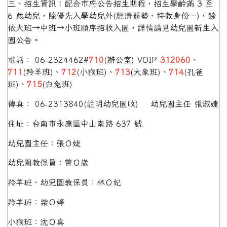
三、招生資訊：配合市府公告招生期程，招生學齡滿 3 至
6 歲幼兒，除優先入學幼兒外(經濟弱勢、特教身份…)，餘
依大班→中班→小班順序招收入園，詳情請見幼兒園新生入
園公告。
電話： 06-2324462#
710
(辦公室) VOIP
312060
、
711
(羚羊班)、
712
(小猴班)、
713
(大象班)、
714
(孔雀
班)、
715
(白兔班)
傳真： 06-2313840(註明幼兒園收) 幼兒園主任 張淑婕
住址：台南市永康區中山南路 637 號
幼兒園主任：張Ｏ婕
幼兒園教保員：曾Ｏ崴
羚羊班、幼兒園教保員：林Ｏ妃
羚羊班：柴Ｏ婷
小猴班：沈Ｏ真