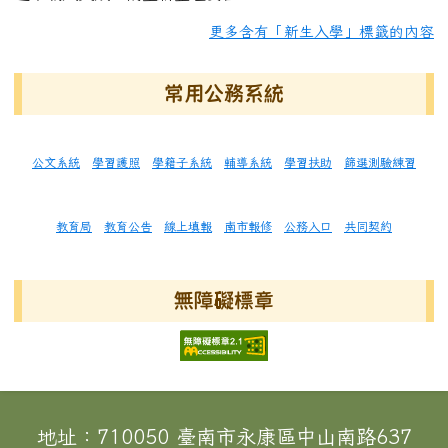
更多含有「新生入學」標籤的內容
常用公務系統
公文系統
學習護照
學籍子系統
輔導系統
學習扶助
篩選測驗練習
教育局
教育公告
線上填報
南市報修
公務入口
共同契約
無障礙標章
頁尾區域內容
地址：710050 臺南市永康區中山南路637