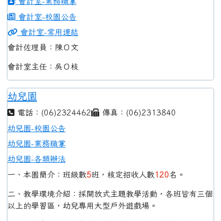
會計室-業務職掌
會計室-校園公告
會計室-常用連結
會計佐理員：陳Ｏ文
會計室主任：吳Ｏ枝
幼兒園
電話：(06)2324462
傳真：(06)2313840
幼兒園-校園公告
幼兒園-業務職掌
幼兒園-各類辦法
一、本園簡介：班級數
5
班，核定招收人數
120
名。
二、教學環境介紹：採開放式主題教學活動，各班皆有三個
以上的學習區，幼兒專用大型戶外遊戲場。