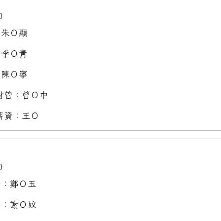
0
：朱Ｏ顯
：李Ｏ青
：陳Ｏ寧
財管：曾Ｏ中
薪資：王Ｏ
0
任：鄭Ｏ玉
員：謝Ｏ妏