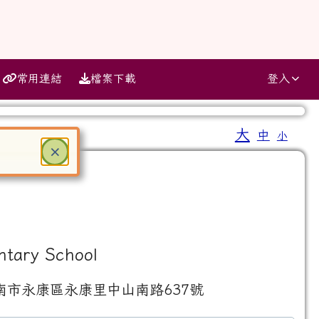
常用連結
檔案下載
登入
大
中
小
⏸
關閉
×
ter 鍵或空白鍵確認，按下 Escape 鍵關閉
ntary School
南市永康區永康里中山南路637號