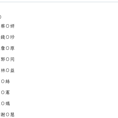
0
：蔡Ｏ妍
：錢Ｏ珍
：詹Ｏ原
：郭Ｏ同
：林Ｏ益
郭Ｏ絲
李Ｏ憲
王Ｏ嫣
：謝Ｏ慧