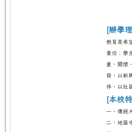
[辦學理
教育是希
責任；學
重、關懷
發，以新
伴、以社
[本校特
一、傳統
二、地區