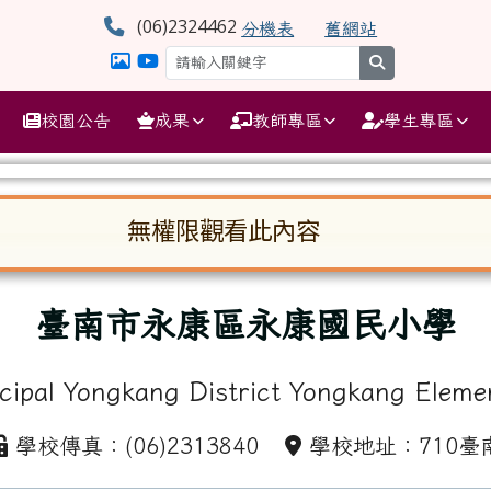
學
(06)2324462
分機表
舊網站
search
校園公告
成果
教師專區
學生專區
無權限觀看此內容
啟。請使用 Tab 鍵在選項間移動焦點。按下 En
臺南市永康區永康國民小學
cipal Yongkang District Yongkang Eleme
學校傳真：(06)2313840
學校地址：710臺