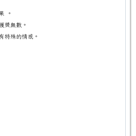
果 。
獲獎無數。
有特殊的情感。