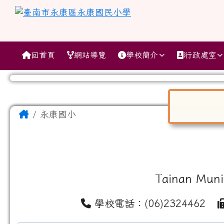
跳至主內容區
臺南市永康區永康國民小
導覽列
回首頁
網站導覽
學校簡介
行政處室
工具列
頁尾區域
主內容區域
Home
永康國小
對話框已開
Tainan Muni
學校電話：(06)2324462