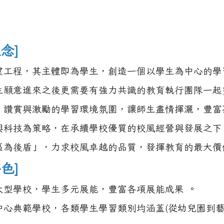
念]
望工程，其主體即為學生，創造一個以學生為中心的學
生願意進來之後更需要有強力共識的教育執行團隊一起
、讚賞與激勵的學習環境氛圍，讓師生盡情揮灑，豐富
興科技為策略，在承續學校優質的校風經營與發展之下
區為後盾」，力求校風卓越的品質，發揮教育的最大價
色]
大型學校，學生多元展能，豐富各項展能成果 。
中心典範學校，各類學生學習類別均涵蓋(從幼兒園到