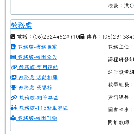
校長：洪
教務處
電話：(06)2324462#910
傳真：(06)231384
教務處-業務職掌
教務主任
教務處-校園公告
課程研發
教務處-常用連結
註冊設備
教務處-活動相簿
教學組長
教務處-榮譽榜
資訊組長
教務處-網管專區
教務處-115新生專區
圖書幹事
教務處-校園刊物
閱推教師