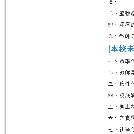
境。
三、堅強
四、深厚
五、教師
[本校
一、效率
二、教師
三、適性
四、發展
五、鄉土
六、充實
七、社區