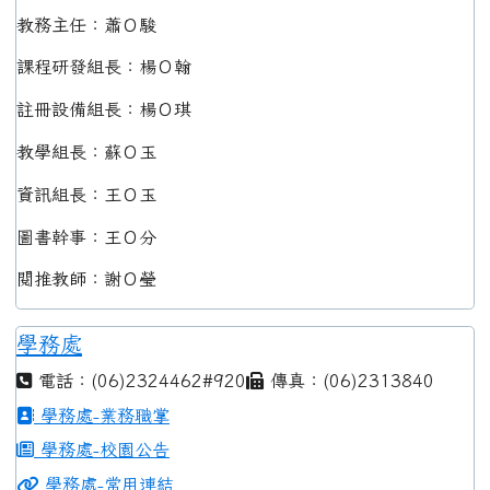
教務主任：蕭Ｏ駿
課程研發組長：楊Ｏ翰
註冊設備組長：楊Ｏ琪
教學組長：蘇Ｏ玉
資訊組長：王Ｏ玉
圖書幹事：王Ｏ分
閱推教師：謝Ｏ瑩
學務處
電話：(06)2324462#920
傳真：(06)2313840
學務處-業務職掌
學務處-校園公告
學務處-常用連結