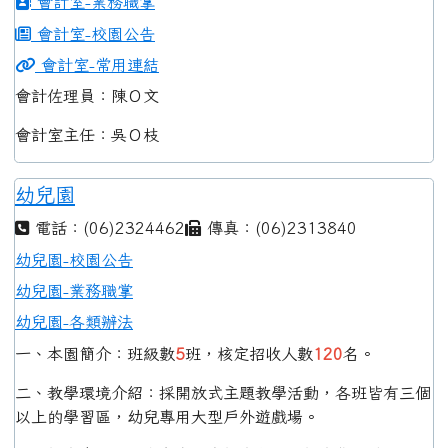
會計室-業務職掌
會計室-校園公告
會計室-常用連結
會計佐理員：陳Ｏ文
會計室主任：吳Ｏ枝
幼兒園
電話：(06)2324462
傳真：(06)2313840
幼兒園-校園公告
幼兒園-業務職掌
幼兒園-各類辦法
一、本園簡介：班級數
5
班，核定招收人數
120
名。
二、教學環境介紹：採開放式主題教學活動，各班皆有三個
以上的學習區，幼兒專用大型戶外遊戲場。