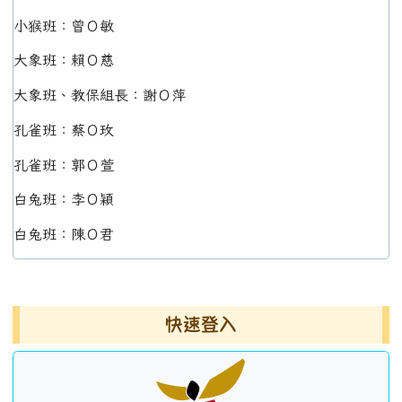
小猴班：曾Ｏ敏
大象班：賴Ｏ慈
大象班、教保組長：謝Ｏ萍
孔雀班：蔡Ｏ玫
孔雀班：郭Ｏ萱
白兔班：李Ｏ穎
白兔班：陳Ｏ君
左邊區域內容
快速登入