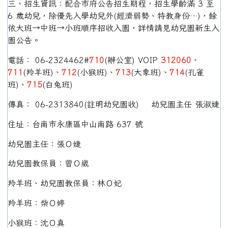
三、招生資訊：配合市府公告招生期程，招生學齡滿 3 至
6 歲幼兒，除優先入學幼兒外(經濟弱勢、特教身份…)，餘
依大班→中班→小班順序招收入園，詳情請見幼兒園新生入
園公告。
電話： 06-2324462#
710
(辦公室) VOIP
312060
、
711
(羚羊班)、
712
(小猴班)、
713
(大象班)、
714
(孔雀
班)、
715
(白兔班)
傳真： 06-2313840(註明幼兒園收) 幼兒園主任 張淑婕
住址：台南市永康區中山南路 637 號
幼兒園主任：張Ｏ婕
幼兒園教保員：曾Ｏ崴
羚羊班、幼兒園教保員：林Ｏ妃
羚羊班：柴Ｏ婷
小猴班：沈Ｏ真