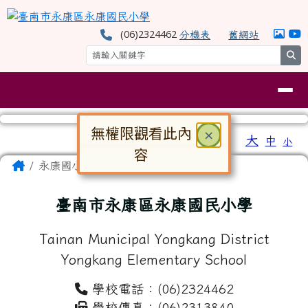
臺南市永康區永康國民小學
跳至主內容區
(06)2324462
分機表
舊網站
se
導覽列
無權限觀看此內
關閉
×
工具列
大
中
小
⏸
容
頁尾區域
主內容區域
Home
永康國小
對話框已開啟。請使用 Tab 鍵在選
臺南市永康區永康國民小學
Tainan Municipal Yongkang District
Yongkang Elementary School
學校電話：(06)2324462
學校傳真：(06)2313840