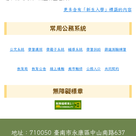
更多含有「新生入學」標籤的內容
常用公務系統
公文系統
學習護照
學籍子系統
輔導系統
學習扶助
篩選測驗練習
教育局
教育公告
線上填報
南市報修
公務入口
共同契約
無障礙標章
頁尾區域內容
地址：710050 臺南市永康區中山南路637