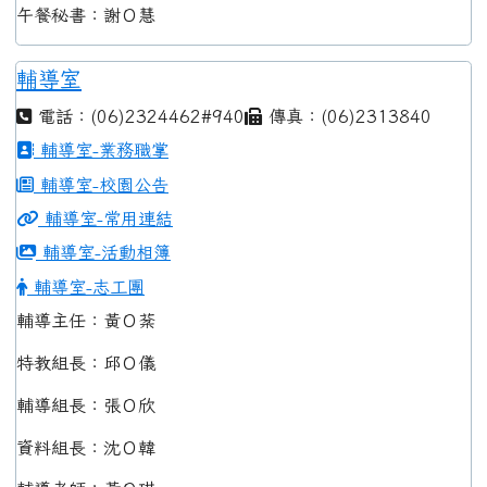
午餐秘書：謝Ｏ慧
輔導室
電話：(06)2324462#940
傳真：(06)2313840
輔導室-業務職掌
輔導室-校園公告
輔導室-常用連結
輔導室-活動相簿
輔導室-志工團
輔導主任：黃Ｏ棻
特教組長：邱Ｏ儀
輔導組長：張Ｏ欣
資料組長：沈Ｏ韓