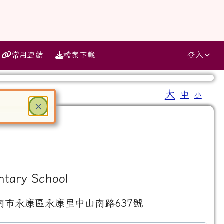
常用連結
檔案下載
登入
大
中
小
⏸
關閉
×
ter 鍵或空白鍵確認，按下 Escape 鍵關閉
ntary School
南市永康區永康里中山南路637號