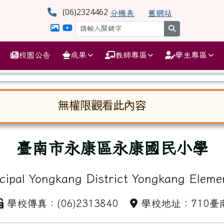
學
(06)2324462
分機表
舊網站
search
校園公告
成果
教師專區
學生專區
無權限觀看此內容
啟。請使用 Tab 鍵在選項間移動焦點。按下 En
臺南市永康區永康國民小學
cipal Yongkang District Yongkang Eleme
學校傳真：(06)2313840
學校地址：710臺