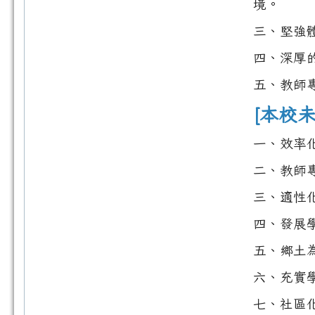
境。
三、堅強
四、深厚
五、教師
[本校
一、效率
二、教師
三、適性
四、發展
五、鄉土
六、充實
七、社區