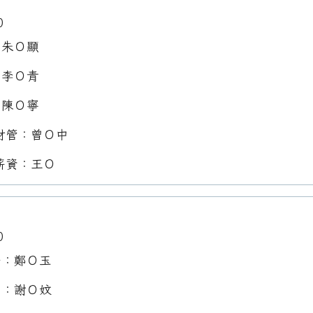
0
：朱Ｏ顯
：李Ｏ青
：陳Ｏ寧
財管：曾Ｏ中
薪資：王Ｏ
0
任：鄭Ｏ玉
員：謝Ｏ妏