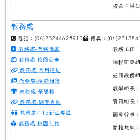
校長：洪
教務處
電話：(06)2324462#910
傳真：(06)231384
教務處-業務職掌
教務主任
教務處-校園公告
課程研發
教務處-常用連結
註冊設備
教務處-活動相簿
教學組長
教務處-榮譽榜
資訊組長
教務處-網管專區
教務處-115新生專區
圖書幹事
教務處-校園刊物
閱推教師