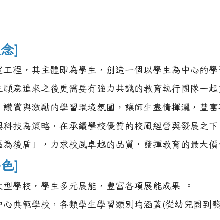
念]
望工程，其主體即為學生，創造一個以學生為中心的學
生願意進來之後更需要有強力共識的教育執行團隊一起
、讚賞與激勵的學習環境氛圍，讓師生盡情揮灑，豐富
興科技為策略，在承續學校優質的校風經營與發展之下
區為後盾」，力求校風卓越的品質，發揮教育的最大價
色]
大型學校，學生多元展能，豐富各項展能成果 。
中心典範學校，各類學生學習類別均涵蓋(從幼兒園到