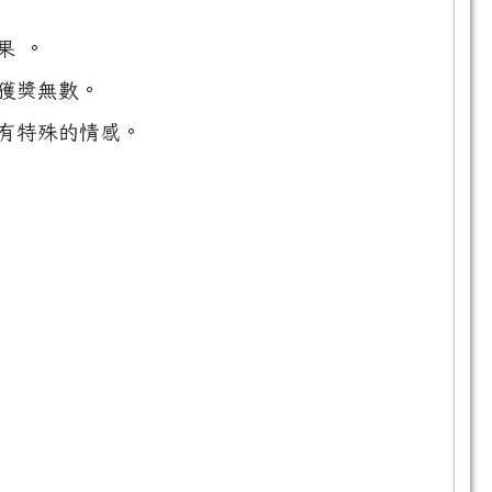
果 。
獲獎無數。
有特殊的情感。