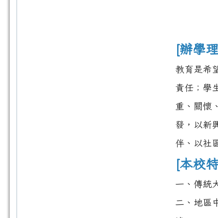
[辦學理
教育是希
責任；學
重、關懷
發，以新
伴、以社
[本校特
一、傳統
二、地區