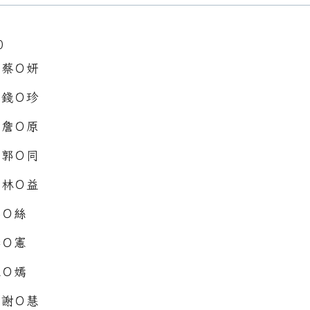
0
：蔡Ｏ妍
：錢Ｏ珍
：詹Ｏ原
：郭Ｏ同
：林Ｏ益
郭Ｏ絲
李Ｏ憲
王Ｏ嫣
：謝Ｏ慧