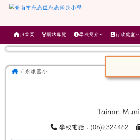
跳至主內容區
臺南市永康區永康國民小
導覽列
回首頁
網站導覽
學校簡介
行政處室
工具列
頁尾區域
主內容區域
Home
永康國小
對話框已開
Tainan Muni
學校電話：(06)2324462