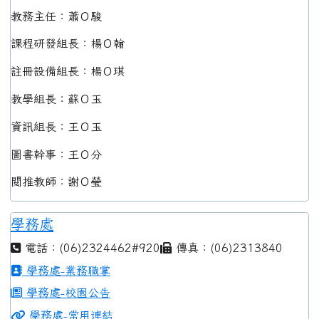
教務主任：蕭Ｏ駿
課程研發組長：楊Ｏ翰
註冊設備組長：楊Ｏ琪
教學組長：蘇Ｏ玉
資訊組長：王Ｏ玉
圖書幹事：王Ｏ分
閱推教師：謝Ｏ瑩
學務處
電話：(06)2324462#920
傳真：(06)2313840
學務處-業務職掌
學務處-校園公告
學務處-常用連結