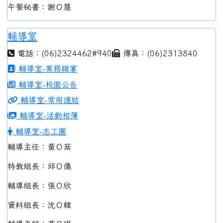
午餐秘書：謝Ｏ慧
輔導室
電話：(06)2324462#940
傳真：(06)2313840
輔導室-業務職掌
輔導室-校園公告
輔導室-常用連結
輔導室-活動相簿
輔導室-志工團
輔導主任：黃Ｏ棻
特教組長：邱Ｏ儀
輔導組長：張Ｏ欣
資料組長：沈Ｏ韓