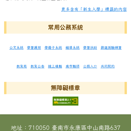
更多含有「新生入學」標籤的內容
常用公務系統
公文系統
學習護照
學籍子系統
輔導系統
學習扶助
篩選測驗練習
教育局
教育公告
線上填報
南市報修
公務入口
共同契約
無障礙標章
頁尾區域內容
地址：710050 臺南市永康區中山南路637