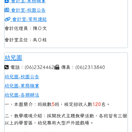
會計室-業務職掌
會計室-校園公告
會計室-常用連結
會計佐理員：陳Ｏ文
會計室主任：吳Ｏ枝
幼兒園
電話：(06)2324462
傳真：(06)2313840
幼兒園-校園公告
幼兒園-業務職掌
幼兒園-各類辦法
一、本園簡介：班級數
5
班，核定招收人數
120
名。
二、教學環境介紹：採開放式主題教學活動，各班皆有三個
以上的學習區，幼兒專用大型戶外遊戲場。