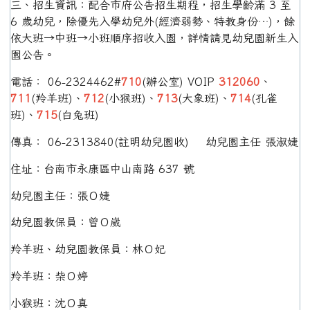
三、招生資訊：配合市府公告招生期程，招生學齡滿 3 至
6 歲幼兒，除優先入學幼兒外(經濟弱勢、特教身份…)，餘
依大班→中班→小班順序招收入園，詳情請見幼兒園新生入
園公告。
電話： 06-2324462#
710
(辦公室) VOIP
312060
、
711
(羚羊班)、
712
(小猴班)、
713
(大象班)、
714
(孔雀
班)、
715
(白兔班)
傳真： 06-2313840(註明幼兒園收) 幼兒園主任 張淑婕
住址：台南市永康區中山南路 637 號
幼兒園主任：張Ｏ婕
幼兒園教保員：曾Ｏ崴
羚羊班、幼兒園教保員：林Ｏ妃
羚羊班：柴Ｏ婷
小猴班：沈Ｏ真