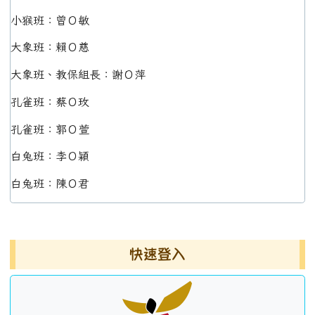
小猴班：曾Ｏ敏
大象班：賴Ｏ慈
大象班、教保組長：謝Ｏ萍
孔雀班：蔡Ｏ玫
孔雀班：郭Ｏ萱
白兔班：李Ｏ穎
白兔班：陳Ｏ君
左邊區域內容
快速登入