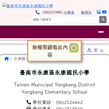
臺南市永康區永康國民小學
跳至主內容區
(06)2324462
分機表
舊網站
se
導覽列
無權限觀看此內
關閉
×
工具列
大
中
小
⏸
容
頁尾區域
主內容區域
Home
永康國小
對話框已開啟。請使用 Tab 鍵在選
臺南市永康區永康國民小學
Tainan Municipal Yongkang District
Yongkang Elementary School
學校電話：(06)2324462
學校傳真：(06)2313840