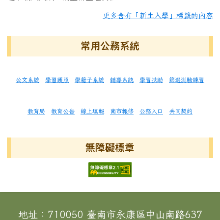
更多含有「新生入學」標籤的內容
常用公務系統
公文系統
學習護照
學籍子系統
輔導系統
學習扶助
篩選測驗練習
教育局
教育公告
線上填報
南市報修
公務入口
共同契約
無障礙標章
頁尾區域內容
地址：710050 臺南市永康區中山南路637