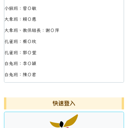
小猴班：曾Ｏ敏
大象班：賴Ｏ慈
大象班、教保組長：謝Ｏ萍
孔雀班：蔡Ｏ玫
孔雀班：郭Ｏ萱
白兔班：李Ｏ穎
白兔班：陳Ｏ君
左邊區域內容
快速登入