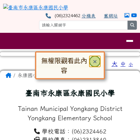
臺南市永康區永康國民小學
跳至主內容區
(06)2324462
分機表
舊網站
se
導覽列
無權限觀看此內
關閉
×
工具列
大
中
小
⏸
容
頁尾區域
主內容區域
Home
永康國小
對話框已開啟。請使用 Tab 鍵在選
臺南市永康區永康國民小學
Tainan Municipal Yongkang District
Yongkang Elementary School
學校電話：(06)2324462
學校傳真：(06)2313840