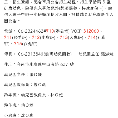
三、招生資訊：配合市府公告招生期程，招生學齡滿 3 至
6 歲幼兒，除優先入學幼兒外(經濟弱勢、特教身份…)，餘
依大班→中班→小班順序招收入園，詳情請見幼兒園新生入
園公告。
電話： 06-2324462#
710
(辦公室) VOIP
312060
、
711
(羚羊班)、
712
(小猴班)、
713
(大象班)、
714
(孔雀
班)、
715
(白兔班)
傳真： 06-2313840(註明幼兒園收) 幼兒園主任 張淑婕
住址：台南市永康區中山南路 637 號
幼兒園主任：張Ｏ婕
幼兒園教保員：曾Ｏ崴
羚羊班、幼兒園教保員：林Ｏ妃
羚羊班：柴Ｏ婷
小猴班：沈Ｏ真