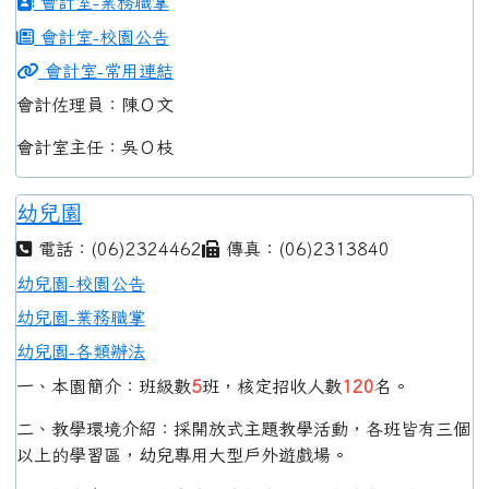
會計室-業務職掌
會計室-校園公告
會計室-常用連結
會計佐理員：陳Ｏ文
會計室主任：吳Ｏ枝
幼兒園
電話：(06)2324462
傳真：(06)2313840
幼兒園-校園公告
幼兒園-業務職掌
幼兒園-各類辦法
一、本園簡介：班級數
5
班，核定招收人數
120
名。
二、教學環境介紹：採開放式主題教學活動，各班皆有三個
以上的學習區，幼兒專用大型戶外遊戲場。