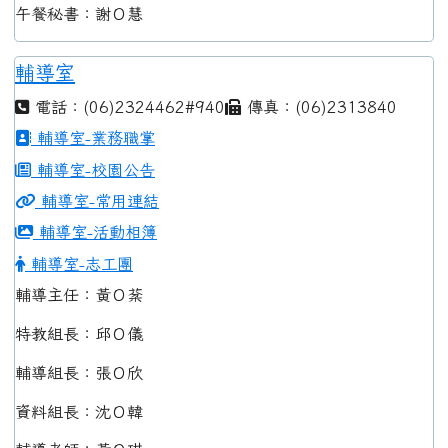
午餐秘書：謝Ｏ慧
輔導室
電話：(06)2324462#940
傳真：(06)2313840
輔導室-業務職掌
輔導室-校園公告
輔導室-常用連結
輔導室-活動相簿
輔導室-志工團
輔導主任：黃Ｏ棻
特教組長：邱Ｏ儀
輔導組長：張Ｏ欣
資料組長：沈Ｏ韓