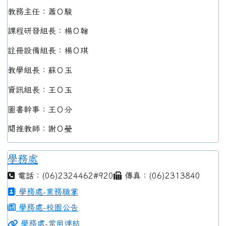
教務主任：蕭Ｏ駿
課程研發組長：楊Ｏ翰
註冊設備組長：楊Ｏ琪
教學組長：蘇Ｏ玉
資訊組長：王Ｏ玉
圖書幹事：王Ｏ分
閱推教師：謝Ｏ瑩
學務處
電話：(06)2324462#920
傳真：(06)2313840
學務處-業務職掌
學務處-校園公告
學務處-常用連結