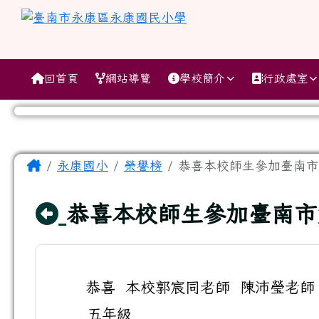
跳至主內容區
臺南市永康區永康國民小
導覽列
回首頁
網站導覽
學校簡介
行政處室
工具列
頁尾區域
主內容區域
Home
永康國小
榮譽榜
恭喜本校師生參加臺南市第
回上頁
恭喜本校師生參加臺南市
恭喜 本校郭宸同老師 陳沛瑩老師
五年級