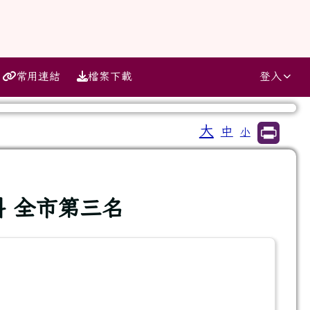
常用連結
檔案下載
登入
大
中
小
⏸
 全市第三名