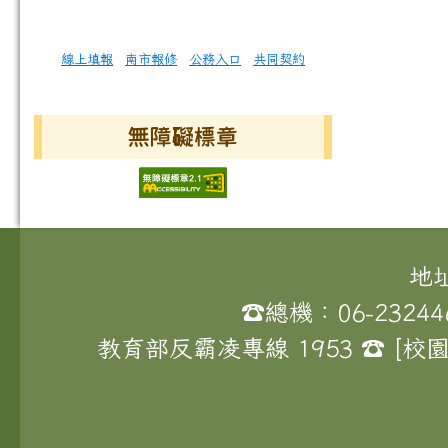
線上填報
南市報修
公務入口
共同契約
無障礙標章
頁尾區域內容
地
☎總機：06-23244
教育部反霸凌專線 1953 ☎ 