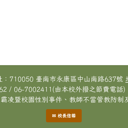
址：710050 臺南市永康區中山南路637號
62 / 06-7002411(由本校外撥之節費電話) 
[校園霸凌暨校園性別事件、教師不當管教防制及
✉ 校長信箱