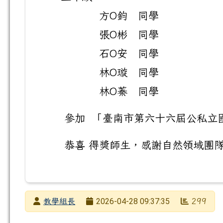
方O鈞 同學
張O彬 同學
石O安 同學
林O璇 同學
林O蓁 同學
參加 「臺南市第六十六屆公私立國
恭喜 得獎師生，感謝自然領域團隊
發布者
2026-04-28 09:37:35
教學組長
299
發布日期
瀏覽次數