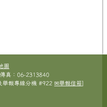
地圖
傳真：06-2313840
舉報專線分機 #922
✉舉報信箱
]