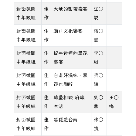
封面徵圖
佳
大地的甜蜜盛宴
江○
中年級組
作
靚
封面徵圖
佳
廟口文化饗宴
張○
中年級組
作
熏
封面徵圖
佳
蝸牛巷裡的黑琵
李○
中年級組
作
盛宴
璇
封面徵圖
佳
台南好滋味，黑
梁○
中年級組
作
琵也陶醉
謙
封面徵圖
佳
城堡相映.府城
吳○
王○
中年級組
作
生活
熏
梅
封面徵圖
佳
黑琵遊台南
林○
中年級組
作
捷