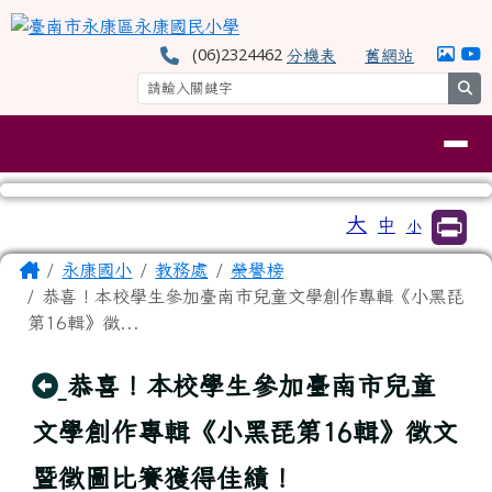
臺南市永康區永康國民小學
跳至主內容區
(06)2324462
分機表
舊網站
se
導覽列
工具列
大
中
小
⏸
頁尾區域
主內容區域
Home
永康國小
教務處
榮譽榜
恭喜！本校學生參加臺南市兒童文學創作專輯《小黑琵
第16輯》徵...
回上頁
恭喜！本校學生參加臺南市兒童
文學創作專輯《小黑琵第16輯》徵文
暨徵圖比賽獲得佳績！