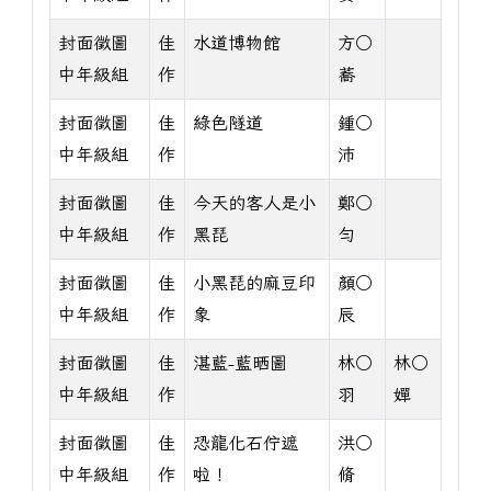
封面徵圖
佳
水道博物館
方○
中年級組
作
蕎
封面徵圖
佳
綠色隧道
鍾○
中年級組
作
沛
封面徵圖
佳
今天的客人是小
鄭○
中年級組
作
黑琵
勻
封面徵圖
佳
小黑琵的麻豆印
顏○
中年級組
作
象
辰
封面徵圖
佳
湛藍-藍晒圖
林○
林○
中年級組
作
羽
嬋
封面徵圖
佳
恐龍化石佇遮
洪○
中年級組
作
啦！
脩