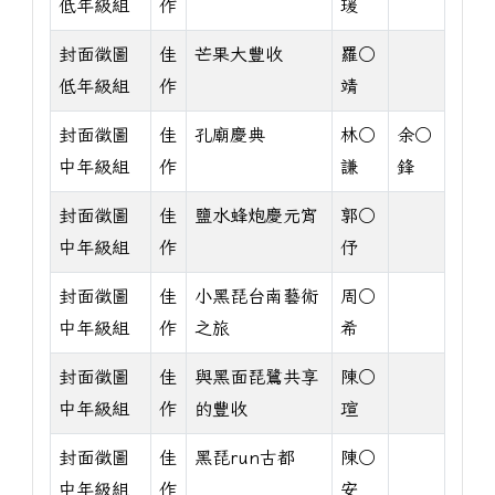
低年級組
作
瑗
封面徵圖
佳
芒果大豐收
羅○
低年級組
作
靖
封面徵圖
佳
孔廟慶典
林○
余○
中年級組
作
謙
鋒
封面徵圖
佳
鹽水蜂炮慶元宵
郭○
中年級組
作
伃
封面徵圖
佳
小黑琵台南藝術
周○
中年級組
作
之旅
希
封面徵圖
佳
與黑面琵鷺共享
陳○
中年級組
作
的豐收
瑄
封面徵圖
佳
黑琵run古都
陳○
中年級組
作
安