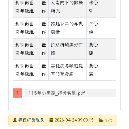
封面徵圖
佳
大南門下的歡樂
林○
高年級組
作
時光
哲
封面徵圖
佳
跨越百年的赤崁
王○
高年級組
作
風情
銚
封面徵圖
佳
拼貼府城美好回
黃○
高年級組
作
憶
緁
封面徵圖
佳
黑琵度冬順遊鹿
黃○
高年級組
作
耳門聖母廟
宸
得獎名單表格
115年小黑琵_得獎名單.pdf
發布者
2026-04-24 09:00:15
課程研發組長
975
發布日期
瀏覽次數