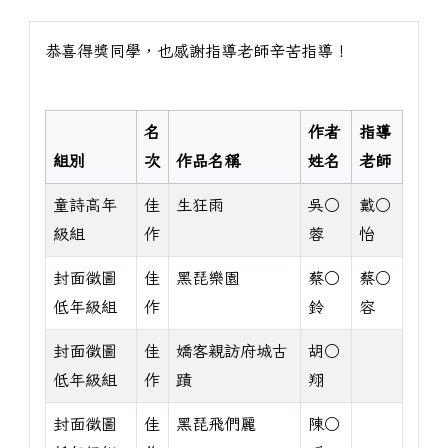
恭喜得獎同學，也感謝指導老師辛苦指導！
名
作者
指導
組別
次
作品名稱
姓名
老師
童詩高年
佳
生狂雨
吳○
戴○
級組
作
蓉
怡
封面徵圖
佳
黑琵樂園
蔡○
蔡○
低年級組
作
鈴
容
封面徵圖
佳
嬌客親訪府城古
胡○
低年級組
作
蹟
翔
封面徵圖
佳
黑琵飛們麗
陳○