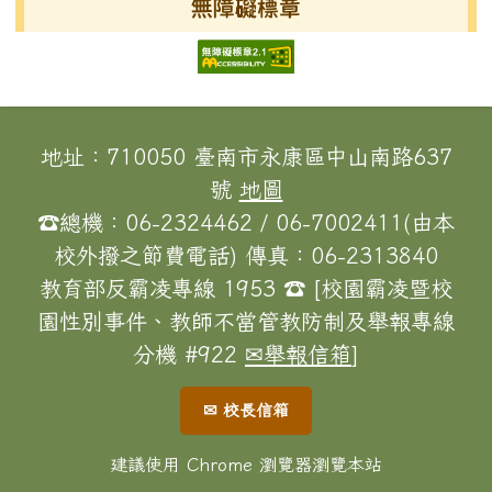
無障礙標章
頁尾區域內容
地址：710050 臺南市永康區中山南路637
號
地圖
☎總機：06-2324462 / 06-7002411(由本
校外撥之節費電話) 傳真：06-2313840
教育部反霸凌專線 1953 ☎ [校園霸凌暨校
園性別事件、教師不當管教防制及舉報專線
分機 #922
✉舉報信箱
]
✉ 校長信箱
建議使用 Chrome 瀏覽器瀏覽本站