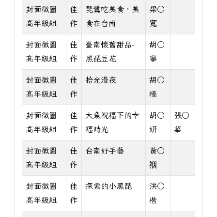
封面徵圖
佳
琵鷺吃美食，美
梁○
高年級組
作
食在台南
寬
封面徵圖
佳
臺南懷舊甜品-
胡○
高年級組
作
黑琵豆花
寧
封面徵圖
佳
拾光漫夜
胡○
高年級組
作
榛
封面徵圖
佳
大魚祝福下的幸
胡○
張○
高年級組
作
福時光
妍
華
封面徵圖
佳
台南好手藝
黃○
高年級組
作
䄄
封面徵圖
佳
探索的小黑琵
洪○
高年級組
作
楷