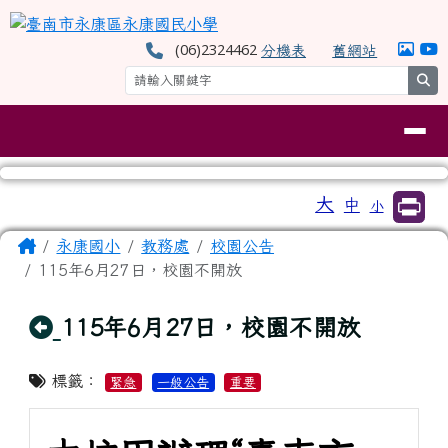
臺南市永康區永康國民小學
跳至主內容區
(06)2324462
分機表
舊網站
se
導覽列
工具列
大
中
小
⏸
頁尾區域
主內容區域
Home
永康國小
教務處
校園公告
115年6月27日，校園不開放
回上頁
115年6月27日，校園不開放
標籤：
緊急
一般公告
重要