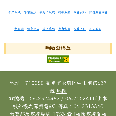
公文系統
學習護照
學籍子系統
輔導系統
學習扶助
篩選測驗練習
教育局
教育公告
線上填報
南市報修
公務入口
共同契約
無障礙標章
頁尾區域內容
地址：710050 臺南市永康區中山南路637
號
地圖
☎總機：06-2324462 / 06-7002411(由本
校外撥之節費電話) 傳真：06-2313840
教育部反霸凌專線 1953 ☎ [校園霸凌暨校