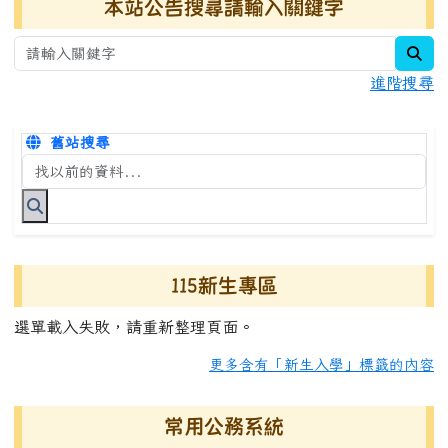
本站公告搜尋請輸入關鍵字
sea
進階搜尋
舊站搜尋
搜尋台南市永康國小全球資訊網關鍵字
115新生專區
選單載入失敗，請重新整理頁面。
更多含有「新生入學」標籤的內容
常用公務系統