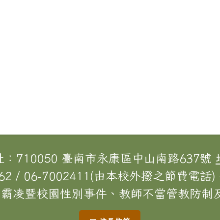
址：710050 臺南市永康區中山南路637號
62 / 06-7002411(由本校外撥之節費電話) 
[校園霸凌暨校園性別事件、教師不當管教防制及