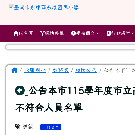
跳至主內容區
臺南市永康區永康國民小
導覽列
回首頁
網站導覽
學校簡介
行政處室
工具列
頁尾區域
主內容區域
Home
永康國小
教務處
校園公告
公告本市11
回上頁
公告本市115學年度市
不符合人員名單
標籤：
一般公告