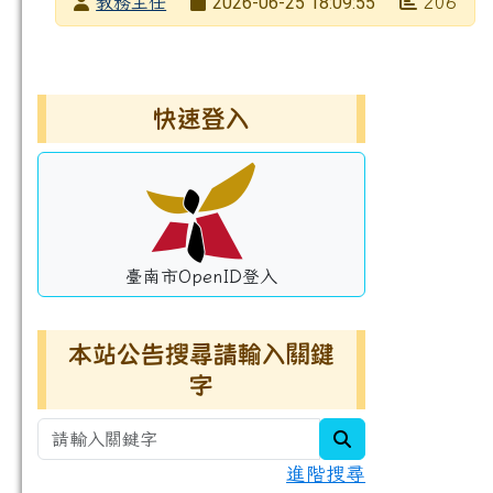
發布者
2026-06-25 18:09:55
教務主任
206
發布日期
瀏覽次數
左邊區域內容
快速登入
臺南市OpenID登入
本站公告搜尋請輸入關鍵
字
search
進階搜尋