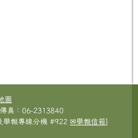
地圖
傳真：06-2313840
舉報專線分機 #922
✉舉報信箱
]