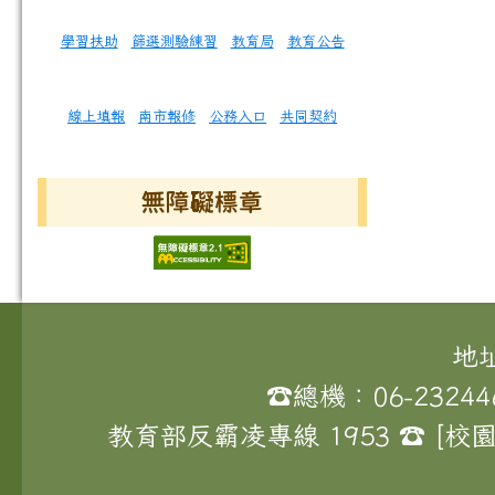
學習扶助
篩選測驗練習
教育局
教育公告
線上填報
南市報修
公務入口
共同契約
無障礙標章
頁尾區域內容
地
☎總機：06-23244
教育部反霸凌專線 1953 ☎ 