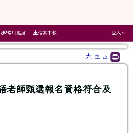
常用連結
檔案下載
登入
大
中
小
⏸
.
族語老師甄選報名資格符合及