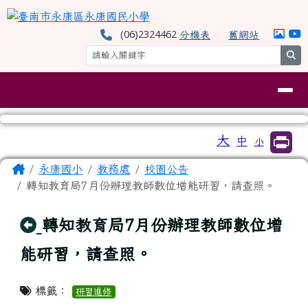
臺南市永康區永康國民小學
跳至主內容區
(06)2324462
分機表
舊網站
se
導覽列
工具列
大
中
小
⏸
頁尾區域
主內容區域
Home
永康國小
教務處
校園公告
轉知教育局7月份辦理教師數位增能研習，請查照。
回上頁
轉知教育局7月份辦理教師數位增
能研習，請查照。
標籤：
研習進修