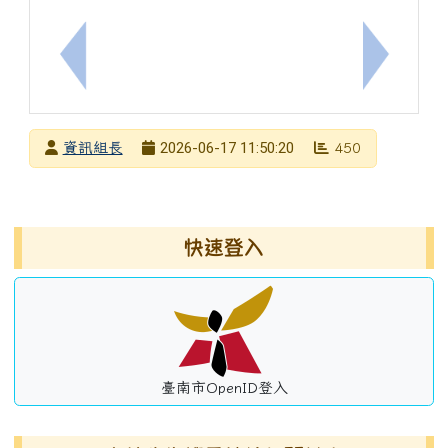
上一筆：轉知財團法人罕見疾病基金會「2026罕見
下一筆：
發布者
2026-06-17 11:50:20
資訊組長
450
發布日期
瀏覽次數
左邊區域內容
快速登入
臺南市OpenID登入