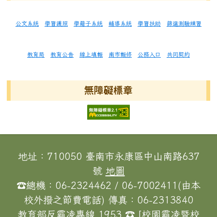
公文系統
學習護照
學籍子系統
輔導系統
學習扶助
篩選測驗練習
教育局
教育公告
線上填報
南市報修
公務入口
共同契約
無障礙標章
頁尾區域內容
地址：710050 臺南市永康區中山南路637
號
地圖
☎總機：06-2324462 / 06-7002411(由本
校外撥之節費電話) 傳真：06-2313840
教育部反霸凌專線 1953 ☎ [校園霸凌暨校