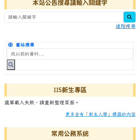
本站公告搜尋請輸入關鍵字
sea
進階搜尋
舊站搜尋
搜尋台南市永康國小全球資訊網關鍵字
115新生專區
選單載入失敗，請重新整理頁面。
更多含有「新生入學」標籤的內容
常用公務系統