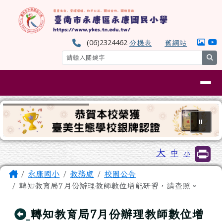
臺南市永康區永康國民小學
跳至主內容區
(06)2324462
分機表
舊網站
se
導覽列
⏸
工具列
大
中
小
頁尾區域
主內容區域
Home
永康國小
教務處
校園公告
轉知教育局7月份辦理教師數位增能研習，請查照。
回上頁
轉知教育局7月份辦理教師數位增