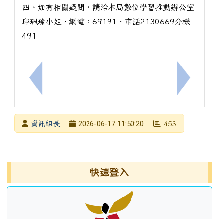
四、如有相關疑問，請洽本局數位學習推動辦公室
邱珮瑜小姐，網電：69191，市話2130669分機
491
上一筆：轉知財團法人罕見疾病基金會「2026罕見
下一筆：
發布者
2026-06-17 11:50:20
資訊組長
453
發布日期
瀏覽次數
左邊區域內容
快速登入