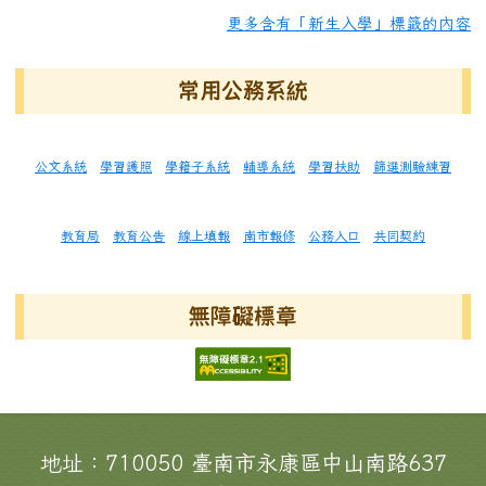
更多含有「新生入學」標籤的內容
常用公務系統
公文系統
學習護照
學籍子系統
輔導系統
學習扶助
篩選測驗練習
教育局
教育公告
線上填報
南市報修
公務入口
共同契約
無障礙標章
頁尾區域內容
地址：710050 臺南市永康區中山南路637