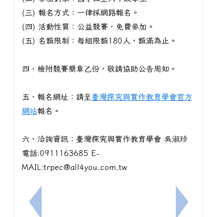
(三) 報名方式：一律採網路報名。
(四) 活動性質：公益競賽，免費參加。
(五) 名額限制：每組限額180人，額滿為止。
四、檢附競賽簡章乙份，敬請協助公告周知。
五、報名網址：請至
臺灣探究與實作教育學會官方
網站
報名。
六、洽詢資訊：臺灣探究與實作教育學會 吳淑珍
電話:0911163685 E-
MAIL:trpec@all4you.com.tw
上一筆：國立屏東大學辦理教育部因材網《超有戲！
下一筆：