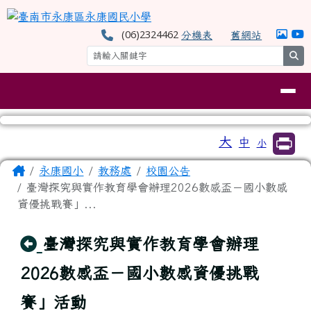
臺南市永康區永康國民小學
跳至主內容區
(06)2324462
分機表
舊網站
se
導覽列
工具列
大
中
小
⏸
頁尾區域
主內容區域
Home
永康國小
教務處
校園公告
臺灣探究與實作教育學會辦理2026數感盃－國小數感
資優挑戰賽」...
回上頁
臺灣探究與實作教育學會辦理
2026數感盃－國小數感資優挑戰
賽」活動