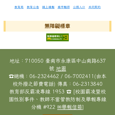
教育局
教育公告
線上填報
南市報修
公務入口
共同契約
無障礙標章
頁尾區域內容
地址：710050 臺南市永康區中山南路637
號
地圖
☎總機：06-2324462 / 06-7002411(由本
校外撥之節費電話) 傳真：06-2313840
教育部反霸凌專線 1953 ☎ [校園霸凌暨校
園性別事件、教師不當管教防制及舉報專線
分機 #922
✉舉報信箱
]