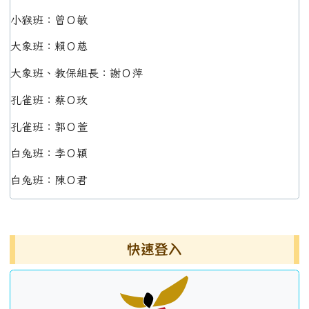
小猴班：曾Ｏ敏
大象班：賴Ｏ慈
大象班、教保組長：謝Ｏ萍
孔雀班：蔡Ｏ玫
孔雀班：郭Ｏ萱
白兔班：李Ｏ穎
白兔班：陳Ｏ君
左邊區域內容
快速登入