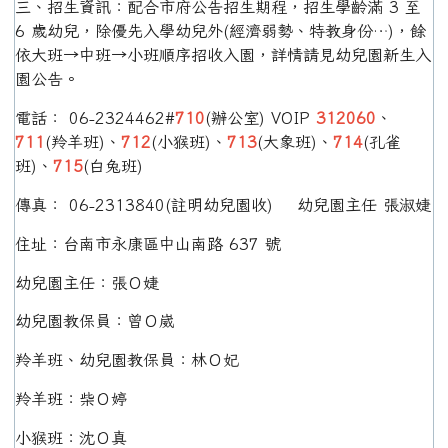
三、招生資訊：配合市府公告招生期程，招生學齡滿 3 至
6 歲幼兒，除優先入學幼兒外(經濟弱勢、特教身份…)，餘
依大班→中班→小班順序招收入園，詳情請見幼兒園新生入
園公告。
電話： 06-2324462#
710
(辦公室) VOIP
312060
、
711
(羚羊班)、
712
(小猴班)、
713
(大象班)、
714
(孔雀
班)、
715
(白兔班)
傳真： 06-2313840(註明幼兒園收) 幼兒園主任 張淑婕
住址：台南市永康區中山南路 637 號
幼兒園主任：張Ｏ婕
幼兒園教保員：曾Ｏ崴
羚羊班、幼兒園教保員：林Ｏ妃
羚羊班：柴Ｏ婷
小猴班：沈Ｏ真