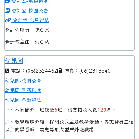
會計室-業務職掌
會計室-校園公告
會計室-常用連結
會計佐理員：陳Ｏ文
會計室主任：吳Ｏ枝
幼兒園
電話：(06)2324462
傳真：(06)2313840
幼兒園-校園公告
幼兒園-業務職掌
幼兒園-各類辦法
一、本園簡介：班級數
5
班，核定招收人數
120
名。
二、教學環境介紹：採開放式主題教學活動，各班皆有三個
以上的學習區，幼兒專用大型戶外遊戲場。