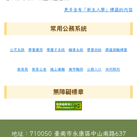
更多含有「新生入學」標籤的內容
常用公務系統
公文系統
學習護照
學籍子系統
輔導系統
學習扶助
篩選測驗練習
教育局
教育公告
線上填報
南市報修
公務入口
共同契約
無障礙標章
頁尾區域內容
地址：710050 臺南市永康區中山南路637