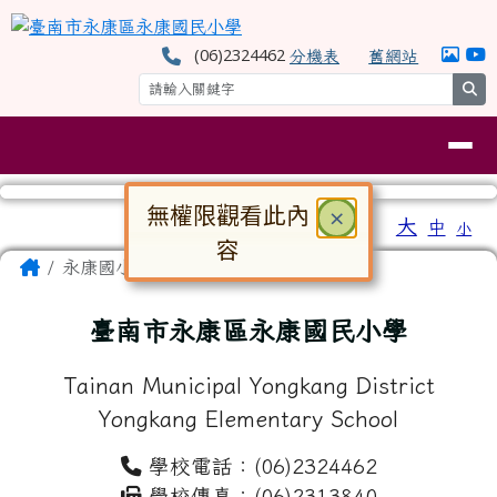
臺南市永康區永康國民小學
跳至主內容區
(06)2324462
分機表
舊網站
se
導覽列
無權限觀看此內
關閉
×
工具列
大
中
小
⏸
容
頁尾區域
主內容區域
Home
永康國小
對話框已開啟。請使用 Tab 鍵在選
臺南市永康區永康國民小學
Tainan Municipal Yongkang District
Yongkang Elementary School
學校電話：(06)2324462
學校傳真：(06)2313840