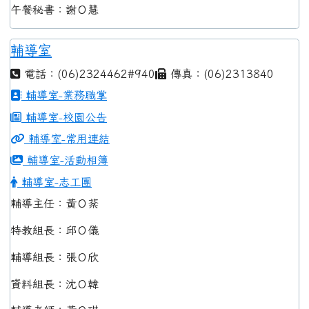
午餐秘書：謝Ｏ慧
輔導室
電話：(06)2324462#940
傳真：(06)2313840
輔導室-業務職掌
輔導室-校園公告
輔導室-常用連結
輔導室-活動相簿
輔導室-志工團
輔導主任：黃Ｏ棻
特教組長：邱Ｏ儀
輔導組長：張Ｏ欣
資料組長：沈Ｏ韓