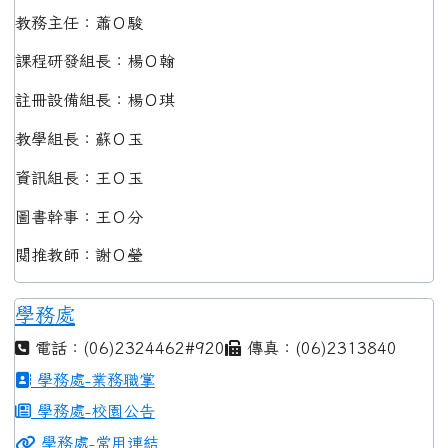
教務主任：蕭Ｏ駿
課程研發組長：楊Ｏ翰
註冊設備組長：楊Ｏ琪
教學組長：蘇Ｏ玉
資訊組長：王Ｏ玉
圖書幹事：王Ｏ分
閱推教師：謝Ｏ瑩
學務處
電話：(06)2324462#920
傳真：(06)2313840
學務處-業務職掌
學務處-校園公告
學務處-常用連結