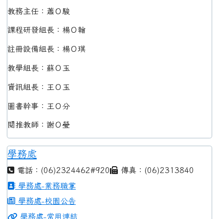
教務主任：蕭Ｏ駿
課程研發組長：楊Ｏ翰
註冊設備組長：楊Ｏ琪
教學組長：蘇Ｏ玉
資訊組長：王Ｏ玉
圖書幹事：王Ｏ分
閱推教師：謝Ｏ瑩
學務處
電話：(06)2324462#920
傳真：(06)2313840
學務處-業務職掌
學務處-校園公告
學務處-常用連結