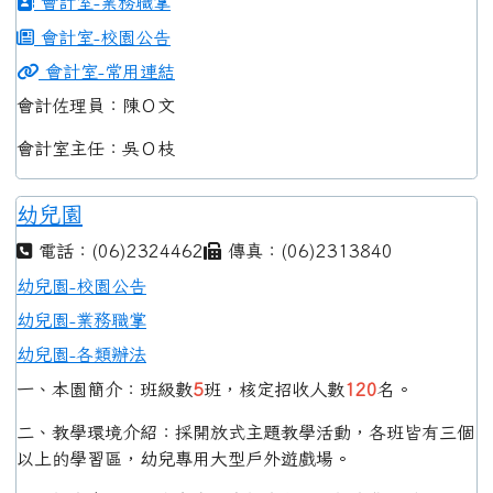
會計室-業務職掌
會計室-校園公告
會計室-常用連結
會計佐理員：陳Ｏ文
會計室主任：吳Ｏ枝
幼兒園
電話：(06)2324462
傳真：(06)2313840
幼兒園-校園公告
幼兒園-業務職掌
幼兒園-各類辦法
一、本園簡介：班級數
5
班，核定招收人數
120
名。
二、教學環境介紹：採開放式主題教學活動，各班皆有三個
以上的學習區，幼兒專用大型戶外遊戲場。