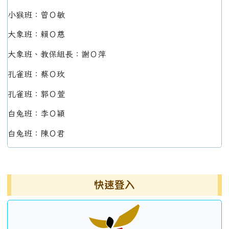
小猴班：曾Ｏ敏
大象班：賴Ｏ慈
大象班、教保組長：謝Ｏ萍
孔雀班：蔡Ｏ玫
孔雀班：郭Ｏ萱
白兔班：李Ｏ穎
白兔班：陳Ｏ君
左邊區域內容
快速登入