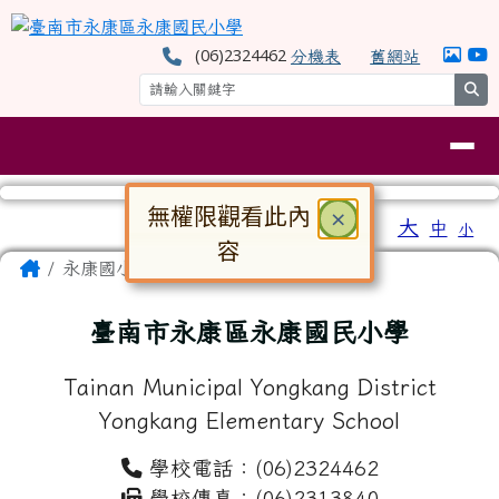
臺南市永康區永康國民小學
跳至主內容區
(06)2324462
分機表
舊網站
se
導覽列
無權限觀看此內
關閉
×
工具列
大
中
小
⏸
容
頁尾區域
主內容區域
Home
永康國小
對話框已開啟。請使用 Tab 鍵在選
臺南市永康區永康國民小學
Tainan Municipal Yongkang District
Yongkang Elementary School
學校電話：(06)2324462
學校傳真：(06)2313840