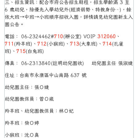
三、招生資訊：配合市府公告招生期程，招生學齡滿 3 至
6 歲幼兒，除優先入學幼兒外(經濟弱勢、特教身份…)，餘
依大班→中班→小班順序招收入園，詳情請見幼兒園新生入
園公告。
電話： 06-2324462#
710
(辦公室) VOIP
312060
、
711
(羚羊班)、
712
(小猴班)、
713
(大象班)、
714
(孔雀
班)、
715
(白兔班)
傳真： 06-2313840(註明幼兒園收) 幼兒園主任 張淑婕
住址：台南市永康區中山南路 637 號
幼兒園主任：張Ｏ婕
幼兒園教保員：曾Ｏ崴
羚羊班、幼兒園教保員：林Ｏ妃
羚羊班：柴Ｏ婷
小猴班：沈Ｏ真