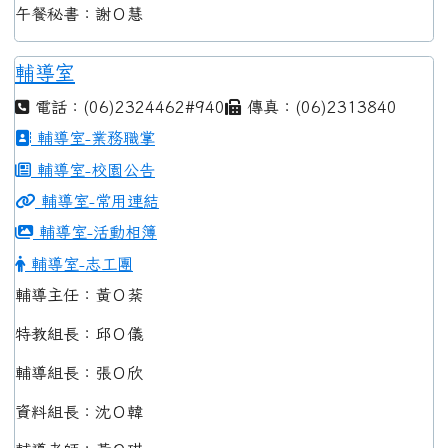
午餐秘書：謝Ｏ慧
輔導室
電話：(06)2324462#940
傳真：(06)2313840
輔導室-業務職掌
輔導室-校園公告
輔導室-常用連結
輔導室-活動相簿
輔導室-志工團
輔導主任：黃Ｏ棻
特教組長：邱Ｏ儀
輔導組長：張Ｏ欣
資料組長：沈Ｏ韓