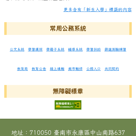
更多含有「新生入學」標籤的內容
常用公務系統
公文系統
學習護照
學籍子系統
輔導系統
學習扶助
篩選測驗練習
教育局
教育公告
線上填報
南市報修
公務入口
共同契約
無障礙標章
頁尾區域內容
地址：710050 臺南市永康區中山南路637