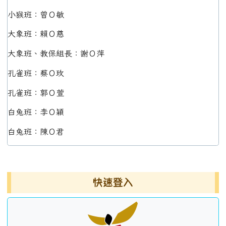
小猴班：曾Ｏ敏
大象班：賴Ｏ慈
大象班、教保組長：謝Ｏ萍
孔雀班：蔡Ｏ玫
孔雀班：郭Ｏ萱
白兔班：李Ｏ穎
白兔班：陳Ｏ君
左邊區域內容
快速登入