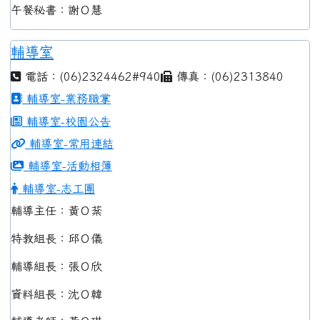
午餐秘書：謝Ｏ慧
輔導室
電話：(06)2324462#940
傳真：(06)2313840
輔導室-業務職掌
輔導室-校園公告
輔導室-常用連結
輔導室-活動相簿
輔導室-志工團
輔導主任：黃Ｏ棻
特教組長：邱Ｏ儀
輔導組長：張Ｏ欣
資料組長：沈Ｏ韓