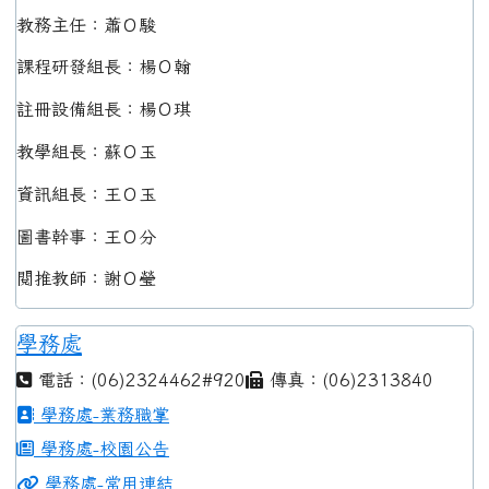
教務主任：蕭Ｏ駿
課程研發組長：楊Ｏ翰
註冊設備組長：楊Ｏ琪
教學組長：蘇Ｏ玉
資訊組長：王Ｏ玉
圖書幹事：王Ｏ分
閱推教師：謝Ｏ瑩
學務處
電話：(06)2324462#920
傳真：(06)2313840
學務處-業務職掌
學務處-校園公告
學務處-常用連結