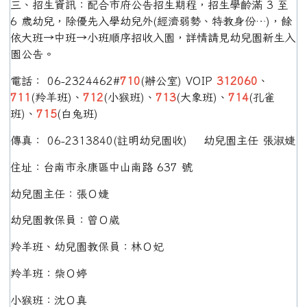
三、招生資訊：配合市府公告招生期程，招生學齡滿 3 至
6 歲幼兒，除優先入學幼兒外(經濟弱勢、特教身份…)，餘
依大班→中班→小班順序招收入園，詳情請見幼兒園新生入
園公告。
電話： 06-2324462#
710
(辦公室) VOIP
312060
、
711
(羚羊班)、
712
(小猴班)、
713
(大象班)、
714
(孔雀
班)、
715
(白兔班)
傳真： 06-2313840(註明幼兒園收) 幼兒園主任 張淑婕
住址：台南市永康區中山南路 637 號
幼兒園主任：張Ｏ婕
幼兒園教保員：曾Ｏ崴
羚羊班、幼兒園教保員：林Ｏ妃
羚羊班：柴Ｏ婷
小猴班：沈Ｏ真