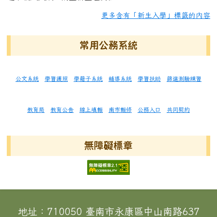
更多含有「新生入學」標籤的內容
常用公務系統
公文系統
學習護照
學籍子系統
輔導系統
學習扶助
篩選測驗練習
教育局
教育公告
線上填報
南市報修
公務入口
共同契約
無障礙標章
頁尾區域內容
地址：710050 臺南市永康區中山南路637