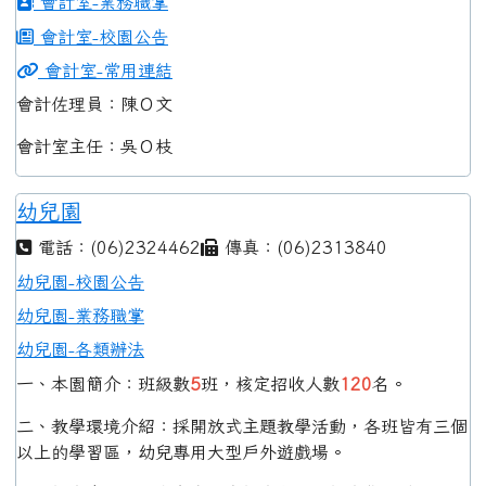
會計室-業務職掌
會計室-校園公告
會計室-常用連結
會計佐理員：陳Ｏ文
會計室主任：吳Ｏ枝
幼兒園
電話：(06)2324462
傳真：(06)2313840
幼兒園-校園公告
幼兒園-業務職掌
幼兒園-各類辦法
一、本園簡介：班級數
5
班，核定招收人數
120
名。
二、教學環境介紹：採開放式主題教學活動，各班皆有三個
以上的學習區，幼兒專用大型戶外遊戲場。