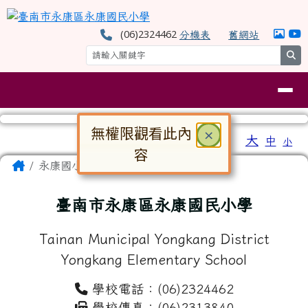
臺南市永康區永康國民小學
跳至主內容區
(06)2324462
分機表
舊網站
se
導覽列
無權限觀看此內
關閉
×
工具列
大
中
小
⏸
容
頁尾區域
主內容區域
Home
永康國小
對話框已開啟。請使用 Tab 鍵在選
臺南市永康區永康國民小學
Tainan Municipal Yongkang District
Yongkang Elementary School
學校電話：(06)2324462
學校傳真：(06)2313840